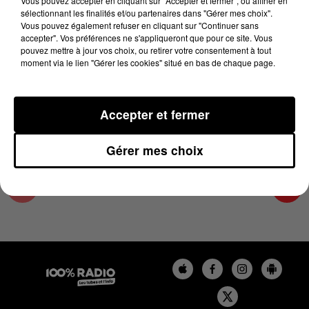
Vous pouvez accepter en cliquant sur "Accepter et fermer", ou affiner en
7 juin 2023 - 4 min 20 sec
sélectionnant les finalités et/ou partenaires dans "Gérer mes choix".
Vous pouvez également refuser en cliquant sur "Continuer sans
LES INFOS DES HAUTES-PYRÉNÉES DU
accepter". Vos préférences ne s'appliqueront que pour ce site. Vous
07/06/2023 À 08H00
pouvez mettre à jour vos choix, ou retirer votre consentement à tout
moment via le lien "Gérer les cookies" situé en bas de chaque page.
Podcasts infos des Hautes-Pyrénées
Accepter et fermer
Gérer mes choix