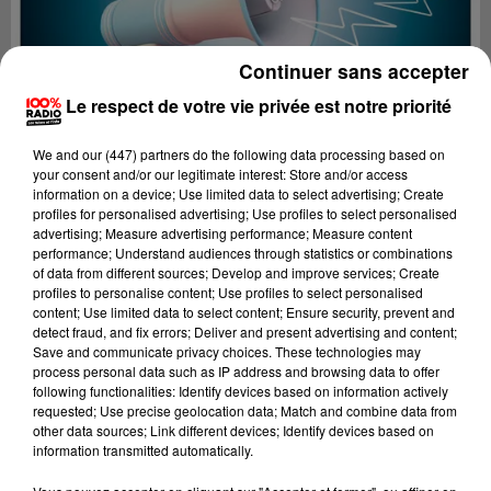
Continuer sans accepter
Le respect de votre vie privée est notre priorité
We and
our (447) partners
do the following data processing based on
your consent and/or our legitimate interest: Store and/or access
information on a device; Use limited data to select advertising; Create
profiles for personalised advertising; Use profiles to select personalised
advertising; Measure advertising performance; Measure content
performance; Understand audiences through statistics or combinations
of data from different sources; Develop and improve services; Create
profiles to personalise content; Use profiles to select personalised
content; Use limited data to select content; Ensure security, prevent and
Lecture (4 min 20 sec)
detect fraud, and fix errors; Deliver and present advertising and content;
Save and communicate privacy choices. These technologies may
process personal data such as IP address and browsing data to offer
following functionalities: Identify devices based on information actively
requested; Use precise geolocation data; Match and combine data from
100%
other data sources; Link different devices; Identify devices based on
information transmitted automatically.
Les infos des Hautes-Pyrénées