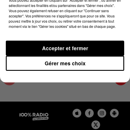
Vous pouvez accepter en cliquant sur "Accepter et fermer", ou affiner en
7 mai 2025 - 4 min 14 sec
sélectionnant les finalités et/ou partenaires dans "Gérer mes choix".
Vous pouvez également refuser en cliquant sur "Continuer sans
LES INFOS DES HAUTES-PYRÉNÉES DU
accepter". Vos préférences ne s'appliqueront que pour ce site. Vous
07/05/2025 À 08H00
pouvez mettre à jour vos choix, ou retirer votre consentement à tout
moment via le lien "Gérer les cookies" situé en bas de chaque page.
Podcasts infos des Hautes-Pyrénées
Accepter et fermer
Gérer mes choix