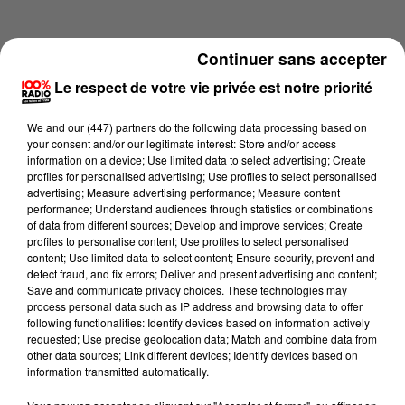
Continuer sans accepter
Le respect de votre vie privée est notre priorité
We and
our (447) partners
do the following data processing based on
your consent and/or our legitimate interest: Store and/or access
information on a device; Use limited data to select advertising; Create
profiles for personalised advertising; Use profiles to select personalised
advertising; Measure advertising performance; Measure content
performance; Understand audiences through statistics or combinations
of data from different sources; Develop and improve services; Create
profiles to personalise content; Use profiles to select personalised
content; Use limited data to select content; Ensure security, prevent and
Lecture (4 min 14 sec)
detect fraud, and fix errors; Deliver and present advertising and content;
Save and communicate privacy choices. These technologies may
process personal data such as IP address and browsing data to offer
following functionalities: Identify devices based on information actively
requested; Use precise geolocation data; Match and combine data from
100%
other data sources; Link different devices; Identify devices based on
information transmitted automatically.
100% Radio les infos des Hautes-Pyrénées