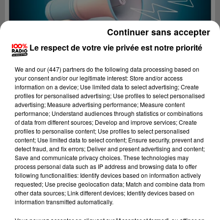
Continuer sans accepter
Le respect de votre vie privée est notre priorité
We and
our (447) partners
do the following data processing based on
your consent and/or our legitimate interest: Store and/or access
information on a device; Use limited data to select advertising; Create
profiles for personalised advertising; Use profiles to select personalised
advertising; Measure advertising performance; Measure content
performance; Understand audiences through statistics or combinations
of data from different sources; Develop and improve services; Create
profiles to personalise content; Use profiles to select personalised
content; Use limited data to select content; Ensure security, prevent and
Lecture (2 min 22 sec)
detect fraud, and fix errors; Deliver and present advertising and content;
Save and communicate privacy choices. These technologies may
process personal data such as IP address and browsing data to offer
following functionalities: Identify devices based on information actively
requested; Use precise geolocation data; Match and combine data from
100%
other data sources; Link different devices; Identify devices based on
information transmitted automatically.
100% Radio les infos des Hautes-Pyrénées