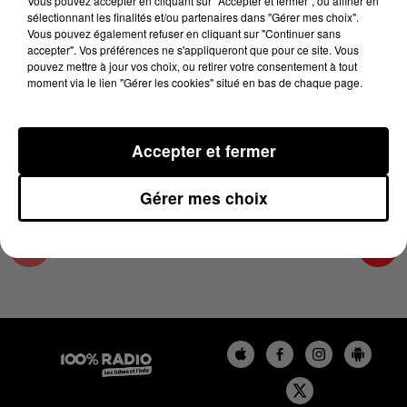
Vous pouvez accepter en cliquant sur "Accepter et fermer", ou affiner en
7 mai 2024 - 2 min 22 sec
sélectionnant les finalités et/ou partenaires dans "Gérer mes choix".
Vous pouvez également refuser en cliquant sur "Continuer sans
LES INFOS DES HAUTES-PYRÉNÉES DU
accepter". Vos préférences ne s'appliqueront que pour ce site. Vous
07/05/2024 À 11H01
pouvez mettre à jour vos choix, ou retirer votre consentement à tout
moment via le lien "Gérer les cookies" situé en bas de chaque page.
Podcasts infos des Hautes-Pyrénées
Accepter et fermer
Gérer mes choix