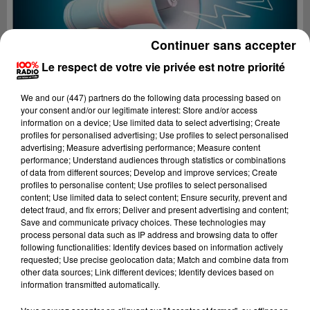
Continuer sans accepter
Le respect de votre vie privée est notre priorité
We and
our (447) partners
do the following data processing based on
your consent and/or our legitimate interest: Store and/or access
information on a device; Use limited data to select advertising; Create
profiles for personalised advertising; Use profiles to select personalised
advertising; Measure advertising performance; Measure content
performance; Understand audiences through statistics or combinations
of data from different sources; Develop and improve services; Create
profiles to personalise content; Use profiles to select personalised
content; Use limited data to select content; Ensure security, prevent and
Lecture (4 min 10 sec)
detect fraud, and fix errors; Deliver and present advertising and content;
Save and communicate privacy choices. These technologies may
process personal data such as IP address and browsing data to offer
following functionalities: Identify devices based on information actively
requested; Use precise geolocation data; Match and combine data from
100%
other data sources; Link different devices; Identify devices based on
information transmitted automatically.
100% Radio les infos des Hautes-Pyrénées