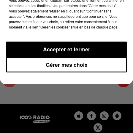
Vous pouvez accepter en cliquant sur "Accepter et fermer", ou affiner en
6 novembre 2024 - 4 min 10 sec
sélectionnant les finalités et/ou partenaires dans "Gérer mes choix".
Vous pouvez également refuser en cliquant sur "Continuer sans
LES INFOS DES HAUTES-PYRÉNÉES DU
accepter". Vos préférences ne s'appliqueront que pour ce site. Vous
06/11/2024 À 07H30
pouvez mettre à jour vos choix, ou retirer votre consentement à tout
moment via le lien "Gérer les cookies" situé en bas de chaque page.
Podcasts infos des Hautes-Pyrénées
Accepter et fermer
Gérer mes choix