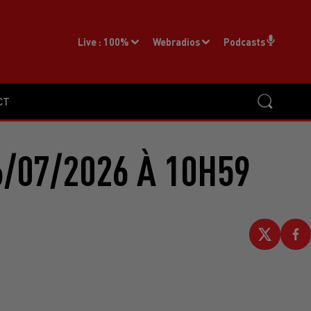
Live :
100%
Webradios
Podcasts
CT
/07/2026 À 10H59