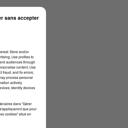
6/07/2026 à 10h59
r sans accepter
erest: Store and/or
tising; Use profiles to
tand audiences through
personalise content; Use
 fraud, and fix errors;
 may process personal
mation actively
vices; Identify devices
rtenaires dans "Gérer
s'appliqueront que pour
les cookies" situé en