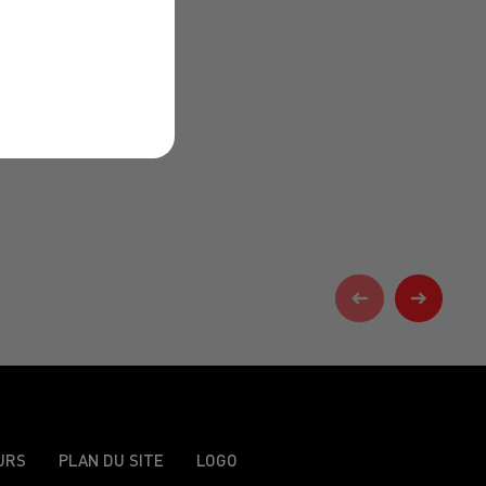
URS
PLAN DU SITE
LOGO