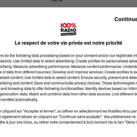
Les infos des Hautes-Pyrénées du 0
Continue
Le respect de votre vie privée est notre priorité
ers
do the following data processing based on your consent and/or our legitimate int
device; Use limited data to select advertising; Create profiles for personalised adver
vertising; Measure advertising performance; Measure content performance; Unders
ns of data from different sources; Develop and improve services; Create profiles to 
alised content; Use limited data to select content; Ensure security, prevent and detect
ertising and content; Save and communicate privacy choices. These technologies
and browsing data to offer following functionalities: Identify devices based on infor
eolocation data; Match and combine data from other data sources; Link different de
nsmitted automatically.
cliquant sur "Accepter et fermer", ou affiner en sélectionnant les finalités et/ou pa
 également refuser en cliquant sur "Continuer sans accepter". Vos préférences ne 
tre à jour vos choix, ou retirer votre consentement à tout moment via le lien "Gérer 