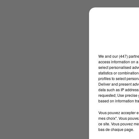
We and
our (447) partn
access information on a 
select personalised ad
statistics or combinatio
profiles to select person
Deliver and present adv
data such as IP address 
requested; Use precise g
based on information tra
Vous pouvez accepter en 
mes choix". Vous pouvez
ce site. Vous pouvez met
bas de chaque page.