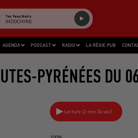
Tes Yeux Noirs
INDOCHINE
AGENDA
PODCAST
RADIO
LA RÉGIE PUB
CONTA
AUTES-PYRÉNÉES DU 06
Lecture (2 min 34 sec)
100%