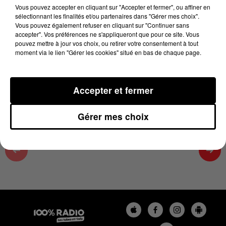
09h59
Vous pouvez accepter en cliquant sur "Accepter et fermer", ou affiner en
sélectionnant les finalités et/ou partenaires dans "Gérer mes choix".
6 juillet 2026 - 2 min 5 sec
Vous pouvez également refuser en cliquant sur "Continuer sans
accepter". Vos préférences ne s'appliqueront que pour ce site. Vous
LES INFOS DES HAUTES-PYRÉNÉES DU
pouvez mettre à jour vos choix, ou retirer votre consentement à tout
06/07/2026 À 09H59
moment via le lien "Gérer les cookies" situé en bas de chaque page.
Podcasts infos des Hautes-Pyrénées
Accepter et fermer
Gérer mes choix