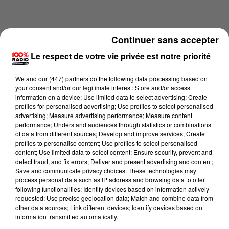
Continuer sans accepter
Le respect de votre vie privée est notre priorité
We and
our (447) partners
do the following data processing based on
your consent and/or our legitimate interest: Store and/or access
information on a device; Use limited data to select advertising; Create
profiles for personalised advertising; Use profiles to select personalised
advertising; Measure advertising performance; Measure content
performance; Understand audiences through statistics or combinations
of data from different sources; Develop and improve services; Create
profiles to personalise content; Use profiles to select personalised
content; Use limited data to select content; Ensure security, prevent and
Lecture (2 min 5 sec)
detect fraud, and fix errors; Deliver and present advertising and content;
Save and communicate privacy choices. These technologies may
process personal data such as IP address and browsing data to offer
following functionalities: Identify devices based on information actively
100%
requested; Use precise geolocation data; Match and combine data from
other data sources; Link different devices; Identify devices based on
Les infos des Hautes-Pyrénées du 06/07/2026 à
information transmitted automatically.