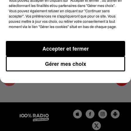
Vous pouvez accepter en cliquant sur "Accepter et fermer", ou affiner en
6 janvier 2025 - 4 min 36 sec
sélectionnant les finalités et/ou partenaires dans "Gérer mes choix".
Vous pouvez également refuser en cliquant sur "Continuer sans
LES INFOS DES HAUTES-PYRÉNÉES DU
accepter". Vos préférences ne s'appliqueront que pour ce site. Vous
06/01/2025 À 18H00
pouvez mettre à jour vos choix, ou retirer votre consentement à tout
moment via le lien "Gérer les cookies" situé en bas de chaque page.
Podcasts infos des Hautes-Pyrénées
Accepter et fermer
Gérer mes choix