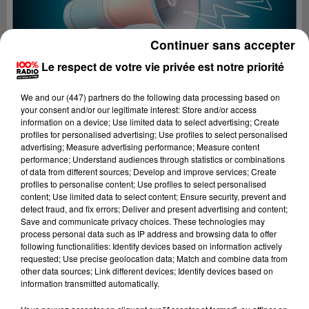
Continuer sans accepter
Le respect de votre vie privée est notre priorité
We and
our (447) partners
do the following data processing based on
your consent and/or our legitimate interest: Store and/or access
information on a device; Use limited data to select advertising; Create
profiles for personalised advertising; Use profiles to select personalised
advertising; Measure advertising performance; Measure content
performance; Understand audiences through statistics or combinations
of data from different sources; Develop and improve services; Create
profiles to personalise content; Use profiles to select personalised
content; Use limited data to select content; Ensure security, prevent and
Lecture (4 min 36 sec)
detect fraud, and fix errors; Deliver and present advertising and content;
Save and communicate privacy choices. These technologies may
process personal data such as IP address and browsing data to offer
following functionalities: Identify devices based on information actively
requested; Use precise geolocation data; Match and combine data from
100%
other data sources; Link different devices; Identify devices based on
information transmitted automatically.
100% Radio les infos des Hautes-Pyrénées