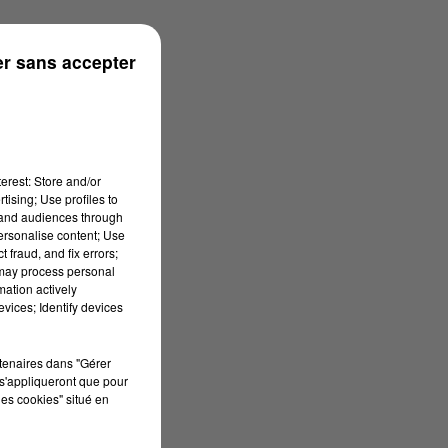
rénées
r sans accepter
erest: Store and/or
tising; Use profiles to
tand audiences through
personalise content; Use
 fraud, and fix errors;
 may process personal
mation actively
vices; Identify devices
rtenaires dans "Gérer
s'appliqueront que pour
les cookies" situé en