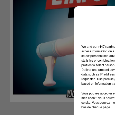
We and
our (447) partn
access information on a 
select personalised ad
statistics or combinatio
profiles to select person
Deliver and present adv
data such as IP address 
requested; Use precise g
based on information tra
Vous pouvez accepter en 
mes choix". Vous pouvez
ce site. Vous pouvez met
bas de chaque page.