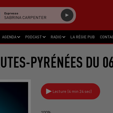
Espresso
SABRINA CARPENTER
AGENDA
PODCAST
RADIO
LA RÉGIE PUB
CONTA
AUTES-PYRÉNÉES DU 06
Lecture (4 min 24 sec)
100%