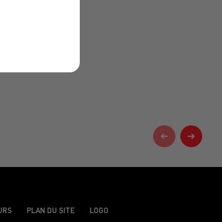
URS
PLAN DU SITE
LOGO