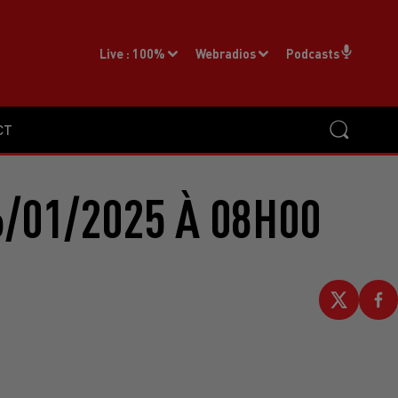
Live :
100%
Webradios
Podcasts
CT
/01/2025 À 08H00