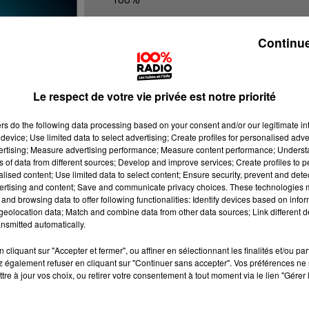
100% Radio les infos des Hautes-Py
Continue
Le respect de votre vie privée est notre priorité
ers
do the following data processing based on your consent and/or our legitimate int
device; Use limited data to select advertising; Create profiles for personalised adver
vertising; Measure advertising performance; Measure content performance; Unders
ns of data from different sources; Develop and improve services; Create profiles to 
alised content; Use limited data to select content; Ensure security, prevent and detect
ertising and content; Save and communicate privacy choices. These technologies
and browsing data to offer following functionalities: Identify devices based on infor
eolocation data; Match and combine data from other data sources; Link different de
nsmitted automatically.
cliquant sur "Accepter et fermer", ou affiner en sélectionnant les finalités et/ou pa
 également refuser en cliquant sur "Continuer sans accepter". Vos préférences ne 
tre à jour vos choix, ou retirer votre consentement à tout moment via le lien "Gérer 