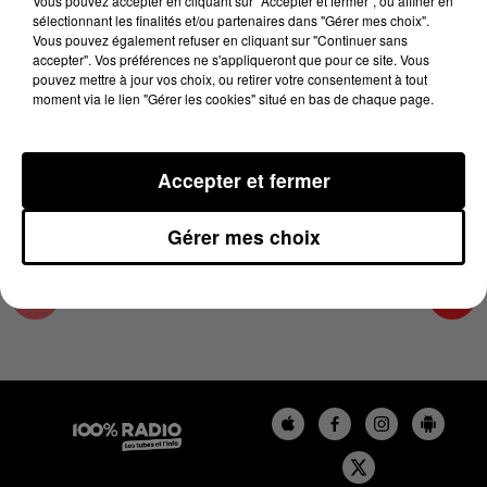
Vous pouvez accepter en cliquant sur "Accepter et fermer", ou affiner en
5 décembre 2023 - 4 min 19 sec
sélectionnant les finalités et/ou partenaires dans "Gérer mes choix".
Vous pouvez également refuser en cliquant sur "Continuer sans
LES INFOS DES HAUTES-PYRÉNÉES DU
accepter". Vos préférences ne s'appliqueront que pour ce site. Vous
05/12/2023 À 17H59
pouvez mettre à jour vos choix, ou retirer votre consentement à tout
moment via le lien "Gérer les cookies" situé en bas de chaque page.
Podcasts infos des Hautes-Pyrénées
Accepter et fermer
Gérer mes choix