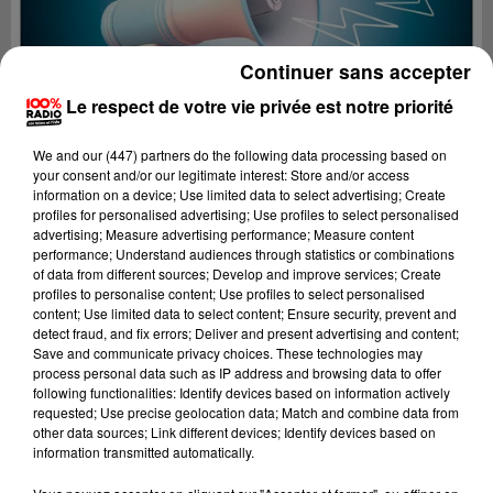
Continuer sans accepter
Le respect de votre vie privée est notre priorité
We and
our (447) partners
do the following data processing based on
your consent and/or our legitimate interest: Store and/or access
information on a device; Use limited data to select advertising; Create
profiles for personalised advertising; Use profiles to select personalised
advertising; Measure advertising performance; Measure content
performance; Understand audiences through statistics or combinations
of data from different sources; Develop and improve services; Create
profiles to personalise content; Use profiles to select personalised
content; Use limited data to select content; Ensure security, prevent and
Lecture (4 min 19 sec)
detect fraud, and fix errors; Deliver and present advertising and content;
Save and communicate privacy choices. These technologies may
process personal data such as IP address and browsing data to offer
following functionalities: Identify devices based on information actively
requested; Use precise geolocation data; Match and combine data from
100%
other data sources; Link different devices; Identify devices based on
information transmitted automatically.
100% Radio les infos des Hautes-Pyrénées