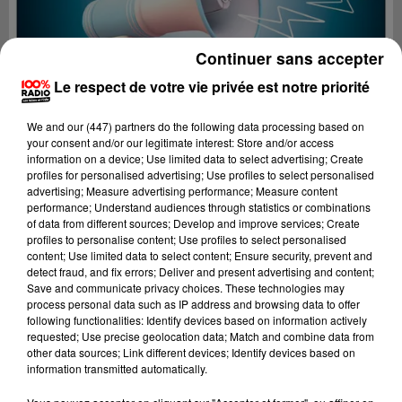
Continuer sans accepter
Le respect de votre vie privée est notre priorité
We and
our (447) partners
do the following data processing based on
your consent and/or our legitimate interest: Store and/or access
information on a device; Use limited data to select advertising; Create
profiles for personalised advertising; Use profiles to select personalised
advertising; Measure advertising performance; Measure content
performance; Understand audiences through statistics or combinations
of data from different sources; Develop and improve services; Create
profiles to personalise content; Use profiles to select personalised
content; Use limited data to select content; Ensure security, prevent and
Lecture (2 min 22 sec)
detect fraud, and fix errors; Deliver and present advertising and content;
Save and communicate privacy choices. These technologies may
process personal data such as IP address and browsing data to offer
following functionalities: Identify devices based on information actively
requested; Use precise geolocation data; Match and combine data from
100%
other data sources; Link different devices; Identify devices based on
information transmitted automatically.
100% Radio les infos des Hautes-Pyrénées