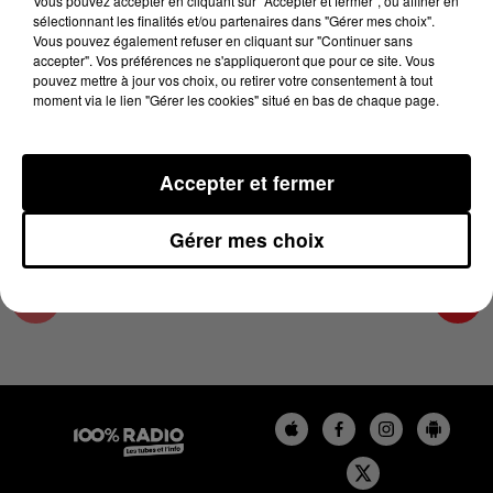
Vous pouvez accepter en cliquant sur "Accepter et fermer", ou affiner en
5 février 2024 - 2 min 22 sec
sélectionnant les finalités et/ou partenaires dans "Gérer mes choix".
Vous pouvez également refuser en cliquant sur "Continuer sans
LES INFOS DES HAUTES-PYRÉNÉES DU
accepter". Vos préférences ne s'appliqueront que pour ce site. Vous
05/02/2024 À 15H00
pouvez mettre à jour vos choix, ou retirer votre consentement à tout
moment via le lien "Gérer les cookies" situé en bas de chaque page.
Podcasts infos des Hautes-Pyrénées
Accepter et fermer
Gérer mes choix