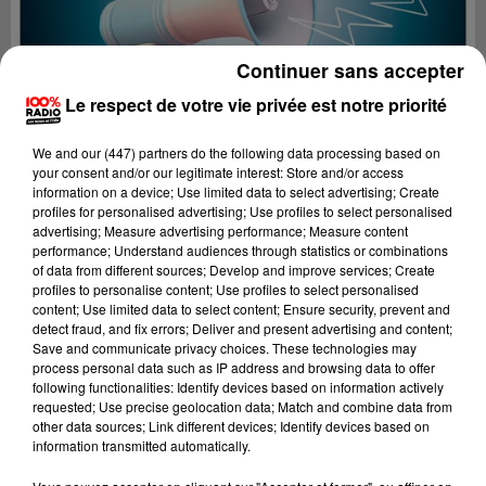
Continuer sans accepter
Le respect de votre vie privée est notre priorité
We and
our (447) partners
do the following data processing based on
your consent and/or our legitimate interest: Store and/or access
information on a device; Use limited data to select advertising; Create
profiles for personalised advertising; Use profiles to select personalised
advertising; Measure advertising performance; Measure content
performance; Understand audiences through statistics or combinations
of data from different sources; Develop and improve services; Create
profiles to personalise content; Use profiles to select personalised
content; Use limited data to select content; Ensure security, prevent and
Lecture (2 min 22 sec)
detect fraud, and fix errors; Deliver and present advertising and content;
Save and communicate privacy choices. These technologies may
process personal data such as IP address and browsing data to offer
following functionalities: Identify devices based on information actively
requested; Use precise geolocation data; Match and combine data from
100%
other data sources; Link different devices; Identify devices based on
information transmitted automatically.
100% Radio les infos des Hautes-Pyrénées