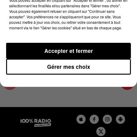
Vous pouvez accepter en cliquant sur "Accepter et fermer", ou affiner en
5 février 2024 - 2 min 22 sec
sélectionnant les finalités et/ou partenaires dans "Gérer mes choix".
Vous pouvez également refuser en cliquant sur "Continuer sans
LES INFOS DES HAUTES-PYRÉNÉES DU
accepter". Vos préférences ne s'appliqueront que pour ce site. Vous
05/02/2024 À 12H00
pouvez mettre à jour vos choix, ou retirer votre consentement à tout
moment via le lien "Gérer les cookies" situé en bas de chaque page.
Podcasts infos des Hautes-Pyrénées
Accepter et fermer
Gérer mes choix