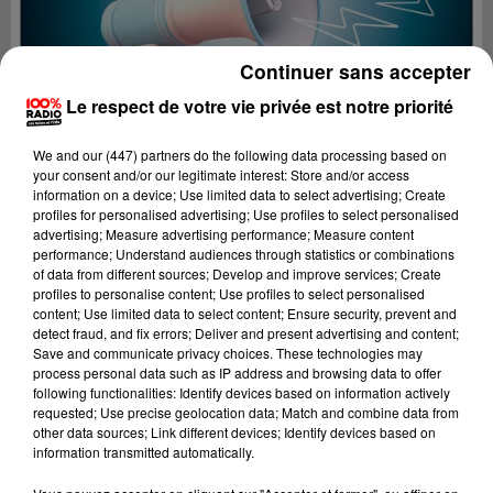
Continuer sans accepter
Le respect de votre vie privée est notre priorité
We and
our (447) partners
do the following data processing based on
your consent and/or our legitimate interest: Store and/or access
information on a device; Use limited data to select advertising; Create
profiles for personalised advertising; Use profiles to select personalised
advertising; Measure advertising performance; Measure content
performance; Understand audiences through statistics or combinations
of data from different sources; Develop and improve services; Create
profiles to personalise content; Use profiles to select personalised
content; Use limited data to select content; Ensure security, prevent and
Lecture (2 min 22 sec)
detect fraud, and fix errors; Deliver and present advertising and content;
Save and communicate privacy choices. These technologies may
process personal data such as IP address and browsing data to offer
following functionalities: Identify devices based on information actively
requested; Use precise geolocation data; Match and combine data from
100%
other data sources; Link different devices; Identify devices based on
information transmitted automatically.
100% Radio les infos des Hautes-Pyrénées