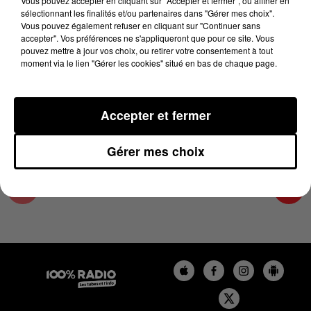
Vous pouvez accepter en cliquant sur "Accepter et fermer", ou affiner en
4 décembre 2023 - 2 min 22 sec
sélectionnant les finalités et/ou partenaires dans "Gérer mes choix".
Vous pouvez également refuser en cliquant sur "Continuer sans
LES INFOS DES HAUTES-PYRÉNÉES DU
accepter". Vos préférences ne s'appliqueront que pour ce site. Vous
04/12/2023 À 11H01
pouvez mettre à jour vos choix, ou retirer votre consentement à tout
moment via le lien "Gérer les cookies" situé en bas de chaque page.
Podcasts infos des Hautes-Pyrénées
Accepter et fermer
Gérer mes choix