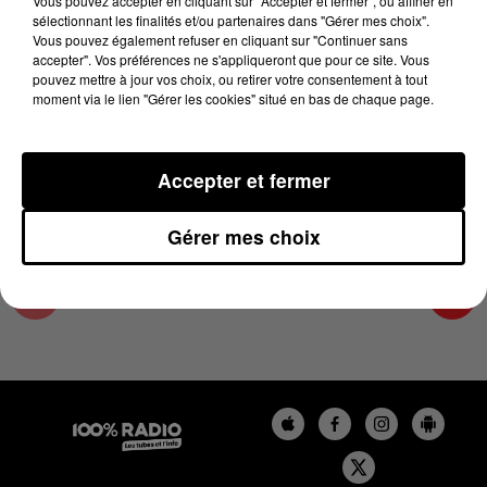
Vous pouvez accepter en cliquant sur "Accepter et fermer", ou affiner en
4 décembre 2023 - 4 min 10 sec
sélectionnant les finalités et/ou partenaires dans "Gérer mes choix".
Vous pouvez également refuser en cliquant sur "Continuer sans
LES INFOS DES HAUTES-PYRÉNÉES DU
accepter". Vos préférences ne s'appliqueront que pour ce site. Vous
04/12/2023 À 08H30
pouvez mettre à jour vos choix, ou retirer votre consentement à tout
moment via le lien "Gérer les cookies" situé en bas de chaque page.
Podcasts infos des Hautes-Pyrénées
Accepter et fermer
Gérer mes choix