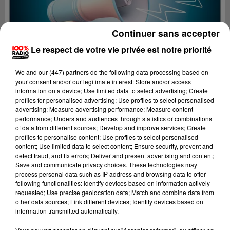
Continuer sans accepter
Le respect de votre vie privée est notre priorité
We and
our (447) partners
do the following data processing based on
your consent and/or our legitimate interest: Store and/or access
information on a device; Use limited data to select advertising; Create
profiles for personalised advertising; Use profiles to select personalised
advertising; Measure advertising performance; Measure content
performance; Understand audiences through statistics or combinations
of data from different sources; Develop and improve services; Create
profiles to personalise content; Use profiles to select personalised
content; Use limited data to select content; Ensure security, prevent and
Lecture (4 min 10 sec)
detect fraud, and fix errors; Deliver and present advertising and content;
Save and communicate privacy choices. These technologies may
process personal data such as IP address and browsing data to offer
following functionalities: Identify devices based on information actively
requested; Use precise geolocation data; Match and combine data from
100%
other data sources; Link different devices; Identify devices based on
information transmitted automatically.
100% Radio les infos des Hautes-Pyrénées