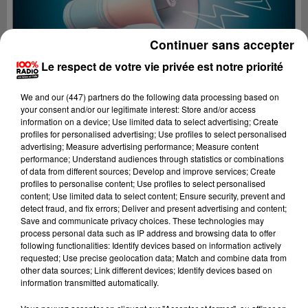
Continuer sans accepter
Le respect de votre vie privée est notre priorité
We and
our (447) partners
do the following data processing based on
your consent and/or our legitimate interest: Store and/or access
information on a device; Use limited data to select advertising; Create
profiles for personalised advertising; Use profiles to select personalised
advertising; Measure advertising performance; Measure content
performance; Understand audiences through statistics or combinations
of data from different sources; Develop and improve services; Create
profiles to personalise content; Use profiles to select personalised
content; Use limited data to select content; Ensure security, prevent and
Lecture (4 min 25 sec)
detect fraud, and fix errors; Deliver and present advertising and content;
Save and communicate privacy choices. These technologies may
process personal data such as IP address and browsing data to offer
following functionalities: Identify devices based on information actively
requested; Use precise geolocation data; Match and combine data from
100%
other data sources; Link different devices; Identify devices based on
information transmitted automatically.
100% Radio les infos des Hautes-Pyrénées