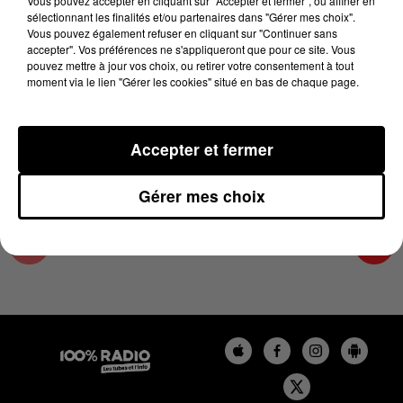
Vous pouvez accepter en cliquant sur "Accepter et fermer", ou affiner en
4 juin 2024 - 4 min 25 sec
sélectionnant les finalités et/ou partenaires dans "Gérer mes choix".
Vous pouvez également refuser en cliquant sur "Continuer sans
LES INFOS DES HAUTES-PYRÉNÉES DU
accepter". Vos préférences ne s'appliqueront que pour ce site. Vous
04/06/2024 À 07H00
pouvez mettre à jour vos choix, ou retirer votre consentement à tout
moment via le lien "Gérer les cookies" situé en bas de chaque page.
Podcasts infos des Hautes-Pyrénées
Accepter et fermer
Gérer mes choix