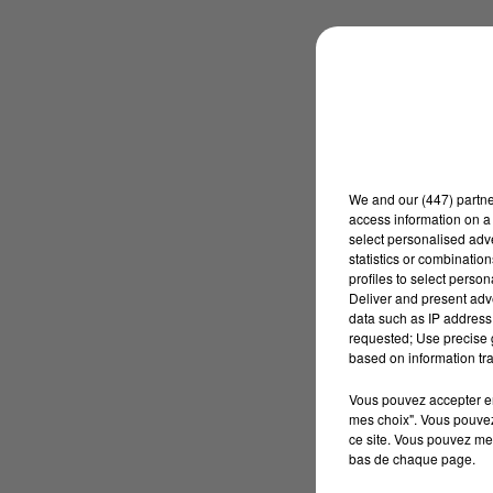
We and
our (447) partn
access information on a 
select personalised ad
statistics or combinatio
profiles to select person
Deliver and present adv
data such as IP address 
requested; Use precise g
based on information tra
Vous pouvez accepter en 
mes choix". Vous pouvez
ce site. Vous pouvez met
bas de chaque page.