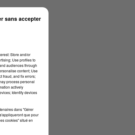
rénées
r sans accepter
erest: Store and/or
tising; Use profiles to
tand audiences through
personalise content; Use
 fraud, and fix errors;
 may process personal
mation actively
vices; Identify devices
rtenaires dans "Gérer
s'appliqueront que pour
les cookies" situé en