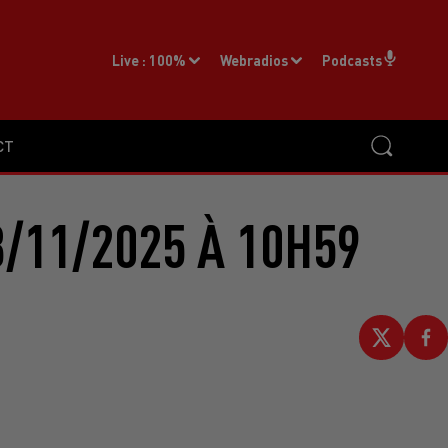
Live :
100%
Webradios
Podcasts
CT
/11/2025 À 10H59