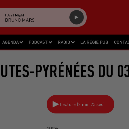
I Just Might
BRUNO MARS
AGENDA
PODCAST
RADIO
LA RÉGIE PUB
CONTA
AUTES-PYRÉNÉES DU 03
Lecture (2 min 23 sec)
100%