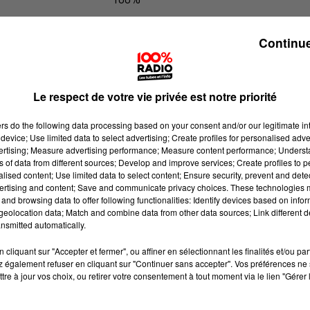
100% Radio les infos des Hautes-Py
Continue
Le respect de votre vie privée est notre priorité
ers
do the following data processing based on your consent and/or our legitimate int
device; Use limited data to select advertising; Create profiles for personalised adver
vertising; Measure advertising performance; Measure content performance; Unders
ns of data from different sources; Develop and improve services; Create profiles to 
alised content; Use limited data to select content; Ensure security, prevent and detect
ertising and content; Save and communicate privacy choices. These technologies
and browsing data to offer following functionalities: Identify devices based on infor
eolocation data; Match and combine data from other data sources; Link different de
nsmitted automatically.
cliquant sur "Accepter et fermer", ou affiner en sélectionnant les finalités et/ou pa
 également refuser en cliquant sur "Continuer sans accepter". Vos préférences ne 
tre à jour vos choix, ou retirer votre consentement à tout moment via le lien "Gérer 