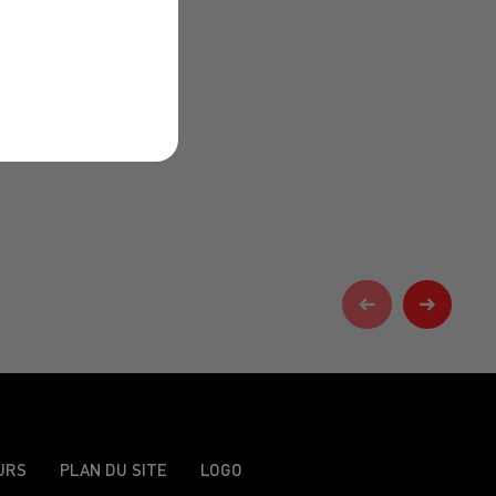
URS
PLAN DU SITE
LOGO