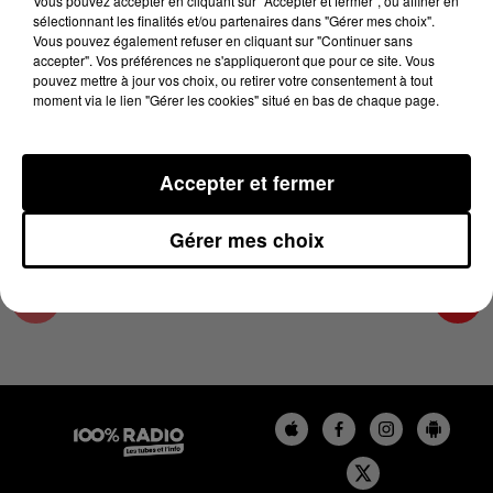
Vous pouvez accepter en cliquant sur "Accepter et fermer", ou affiner en
3 juillet 2023 - 2 min 21 sec
sélectionnant les finalités et/ou partenaires dans "Gérer mes choix".
Vous pouvez également refuser en cliquant sur "Continuer sans
LES INFOS DES HAUTES-PYRÉNÉES DU
accepter". Vos préférences ne s'appliqueront que pour ce site. Vous
03/07/2023 À 14H00
pouvez mettre à jour vos choix, ou retirer votre consentement à tout
moment via le lien "Gérer les cookies" situé en bas de chaque page.
Podcasts infos des Hautes-Pyrénées
Accepter et fermer
Gérer mes choix