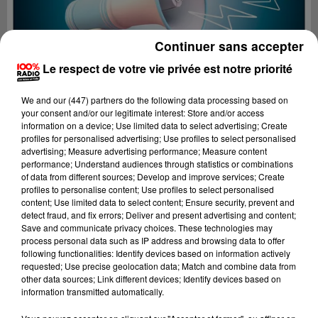
Continuer sans accepter
Le respect de votre vie privée est notre priorité
We and
our (447) partners
do the following data processing based on
your consent and/or our legitimate interest: Store and/or access
information on a device; Use limited data to select advertising; Create
profiles for personalised advertising; Use profiles to select personalised
advertising; Measure advertising performance; Measure content
performance; Understand audiences through statistics or combinations
of data from different sources; Develop and improve services; Create
profiles to personalise content; Use profiles to select personalised
content; Use limited data to select content; Ensure security, prevent and
Lecture (2 min 21 sec)
detect fraud, and fix errors; Deliver and present advertising and content;
Save and communicate privacy choices. These technologies may
process personal data such as IP address and browsing data to offer
following functionalities: Identify devices based on information actively
requested; Use precise geolocation data; Match and combine data from
100%
other data sources; Link different devices; Identify devices based on
information transmitted automatically.
100% Radio les infos des Hautes-Pyrénées