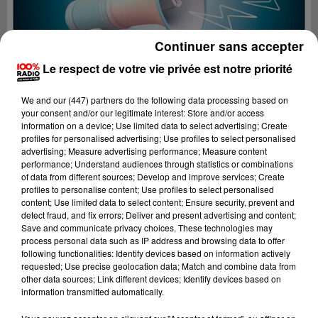
Continuer sans accepter
Le respect de votre vie privée est notre priorité
We and
our (447) partners
do the following data processing based on
your consent and/or our legitimate interest: Store and/or access
information on a device; Use limited data to select advertising; Create
profiles for personalised advertising; Use profiles to select personalised
advertising; Measure advertising performance; Measure content
performance; Understand audiences through statistics or combinations
of data from different sources; Develop and improve services; Create
profiles to personalise content; Use profiles to select personalised
content; Use limited data to select content; Ensure security, prevent and
Lecture (2 min 22 sec)
detect fraud, and fix errors; Deliver and present advertising and content;
Save and communicate privacy choices. These technologies may
process personal data such as IP address and browsing data to offer
following functionalities: Identify devices based on information actively
requested; Use precise geolocation data; Match and combine data from
100%
other data sources; Link different devices; Identify devices based on
information transmitted automatically.
100% Radio les infos des Hautes-Pyrénées