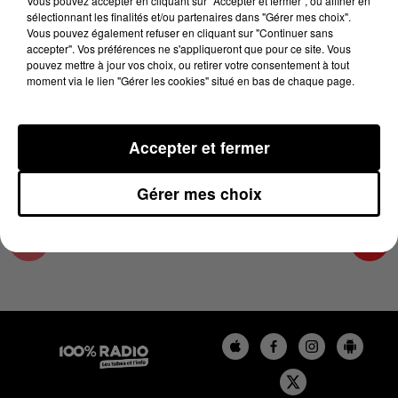
Vous pouvez accepter en cliquant sur "Accepter et fermer", ou affiner en
3 juin 2024 - 2 min 22 sec
sélectionnant les finalités et/ou partenaires dans "Gérer mes choix".
Vous pouvez également refuser en cliquant sur "Continuer sans
LES INFOS DES HAUTES-PYRÉNÉES DU
accepter". Vos préférences ne s'appliqueront que pour ce site. Vous
03/06/2024 À 14H00
pouvez mettre à jour vos choix, ou retirer votre consentement à tout
moment via le lien "Gérer les cookies" situé en bas de chaque page.
Podcasts infos des Hautes-Pyrénées
Accepter et fermer
Gérer mes choix