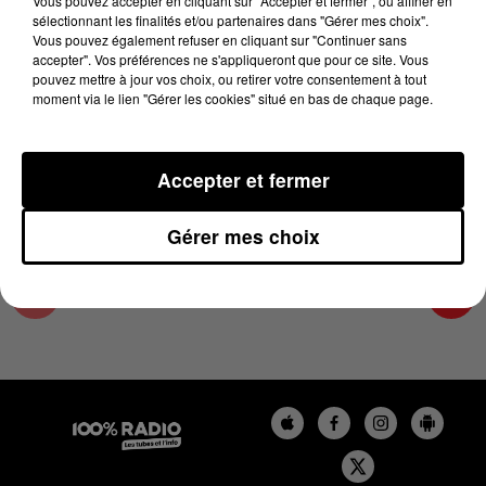
Vous pouvez accepter en cliquant sur "Accepter et fermer", ou affiner en
3 avril 2024 - 4 min 11 sec
sélectionnant les finalités et/ou partenaires dans "Gérer mes choix".
Vous pouvez également refuser en cliquant sur "Continuer sans
LES INFOS DES HAUTES-PYRÉNÉES DU
accepter". Vos préférences ne s'appliqueront que pour ce site. Vous
03/04/2024 À 07H30
pouvez mettre à jour vos choix, ou retirer votre consentement à tout
moment via le lien "Gérer les cookies" situé en bas de chaque page.
Podcasts infos des Hautes-Pyrénées
Accepter et fermer
Gérer mes choix