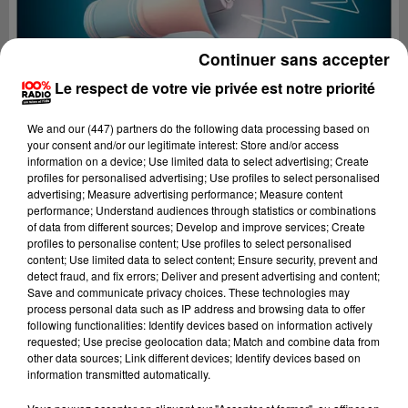
Continuer sans accepter
Le respect de votre vie privée est notre priorité
We and
our (447) partners
do the following data processing based on
your consent and/or our legitimate interest: Store and/or access
information on a device; Use limited data to select advertising; Create
profiles for personalised advertising; Use profiles to select personalised
advertising; Measure advertising performance; Measure content
performance; Understand audiences through statistics or combinations
of data from different sources; Develop and improve services; Create
profiles to personalise content; Use profiles to select personalised
content; Use limited data to select content; Ensure security, prevent and
Lecture (4 min 11 sec)
detect fraud, and fix errors; Deliver and present advertising and content;
Save and communicate privacy choices. These technologies may
process personal data such as IP address and browsing data to offer
following functionalities: Identify devices based on information actively
requested; Use precise geolocation data; Match and combine data from
100%
other data sources; Link different devices; Identify devices based on
information transmitted automatically.
100% Radio les infos des Hautes-Pyrénées