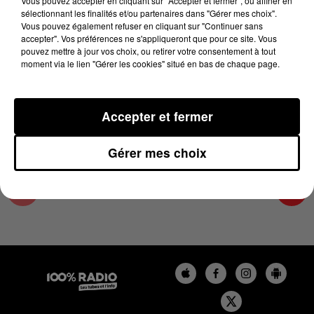
Vous pouvez accepter en cliquant sur "Accepter et fermer", ou affiner en
2 juin 2023 - 4 min 19 sec
sélectionnant les finalités et/ou partenaires dans "Gérer mes choix".
Vous pouvez également refuser en cliquant sur "Continuer sans
LES INFOS DES HAUTES-PYRÉNÉES DU
accepter". Vos préférences ne s'appliqueront que pour ce site. Vous
02/06/2023 À 08H00
pouvez mettre à jour vos choix, ou retirer votre consentement à tout
moment via le lien "Gérer les cookies" situé en bas de chaque page.
Podcasts infos des Hautes-Pyrénées
Accepter et fermer
Gérer mes choix