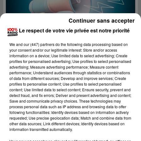
Continuer sans accepter
Le respect de votre vie privée est notre priorité
We and
our (447) partners
do the following data processing based on
your consent and/or our legitimate interest: Store and/or access
information on a device; Use limited data to select advertising; Create
profiles for personalised advertising; Use profiles to select personalised
advertising; Measure advertising performance; Measure content
performance; Understand audiences through statistics or combinations
of data from different sources; Develop and improve services; Create
profiles to personalise content; Use profiles to select personalised
content; Use limited data to select content; Ensure security, prevent and
Lecture (4 min 19 sec)
detect fraud, and fix errors; Deliver and present advertising and content;
Save and communicate privacy choices. These technologies may
process personal data such as IP address and browsing data to offer
following functionalities: Identify devices based on information actively
requested; Use precise geolocation data; Match and combine data from
100%
other data sources; Link different devices; Identify devices based on
information transmitted automatically.
Les infos des Hautes-Pyrénées