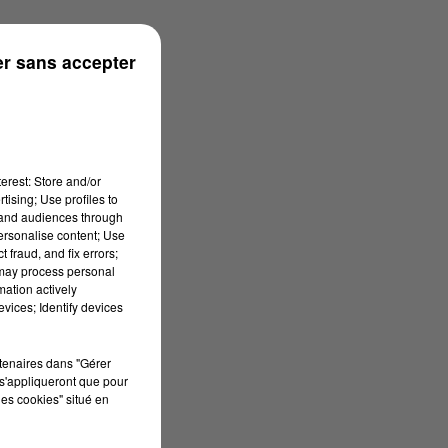
rénées
r sans accepter
erest: Store and/or
tising; Use profiles to
tand audiences through
personalise content; Use
 fraud, and fix errors;
 may process personal
mation actively
vices; Identify devices
rtenaires dans "Gérer
s'appliqueront que pour
les cookies" situé en