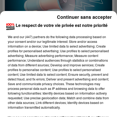
Continuer sans accepter
Le respect de votre vie privée est notre priorité
We and
our (447) partners
do the following data processing based on
your consent and/or our legitimate interest: Store and/or access
information on a device; Use limited data to select advertising; Create
profiles for personalised advertising; Use profiles to select personalised
advertising; Measure advertising performance; Measure content
performance; Understand audiences through statistics or combinations
of data from different sources; Develop and improve services; Create
profiles to personalise content; Use profiles to select personalised
content; Use limited data to select content; Ensure security, prevent and
Lecture (4 min 25 sec)
detect fraud, and fix errors; Deliver and present advertising and content;
Save and communicate privacy choices. These technologies may
process personal data such as IP address and browsing data to offer
following functionalities: Identify devices based on information actively
requested; Use precise geolocation data; Match and combine data from
100%
other data sources; Link different devices; Identify devices based on
information transmitted automatically.
100% Radio les infos des Hautes-Pyrénées