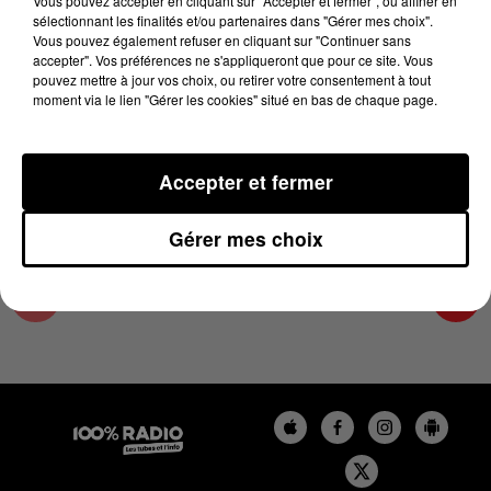
Vous pouvez accepter en cliquant sur "Accepter et fermer", ou affiner en
2 janvier 2025 - 4 min 25 sec
sélectionnant les finalités et/ou partenaires dans "Gérer mes choix".
Vous pouvez également refuser en cliquant sur "Continuer sans
LES INFOS DES HAUTES-PYRÉNÉES DU
accepter". Vos préférences ne s'appliqueront que pour ce site. Vous
02/01/2025 À 07H59
pouvez mettre à jour vos choix, ou retirer votre consentement à tout
moment via le lien "Gérer les cookies" situé en bas de chaque page.
Podcasts infos des Hautes-Pyrénées
Accepter et fermer
Gérer mes choix