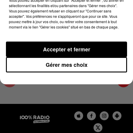
Vous pouvez accepter en cliquant sur "Accepter et fermer", ou affiner en
1er avril 2024 - 4 min 22 sec
sélectionnant les finalités et/ou partenaires dans "Gérer mes choix".
Vous pouvez également refuser en cliquant sur "Continuer sans
LES INFOS DES HAUTES-PYRÉNÉES DU
accepter". Vos préférences ne s'appliqueront que pour ce site. Vous
01/04/2024 À 09H00
pouvez mettre à jour vos choix, ou retirer votre consentement à tout
moment via le lien "Gérer les cookies" situé en bas de chaque page.
Podcasts infos des Hautes-Pyrénées
Accepter et fermer
Gérer mes choix