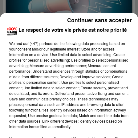
Continuer sans accepter
Le respect de votre vie privée est notre priorité
We and
our (447) partners
do the following data processing based on
your consent and/or our legitimate interest: Store and/or access
information on a device; Use limited data to select advertising; Create
profiles for personalised advertising; Use profiles to select personalised
advertising; Measure advertising performance; Measure content
performance; Understand audiences through statistics or combinations
of data from different sources; Develop and improve services; Create
profiles to personalise content; Use profiles to select personalised
content; Use limited data to select content; Ensure security, prevent and
Lecture (4 min 22 sec)
detect fraud, and fix errors; Deliver and present advertising and content;
Save and communicate privacy choices. These technologies may
process personal data such as IP address and browsing data to offer
following functionalities: Identify devices based on information actively
requested; Use precise geolocation data; Match and combine data from
100%
other data sources; Link different devices; Identify devices based on
information transmitted automatically.
100% Radio les infos des Hautes-Pyrénées