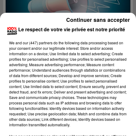
Continuer sans accepter
Le respect de votre vie privée est notre priorité
We and
our (447) partners
do the following data processing based on
your consent and/or our legitimate interest: Store and/or access
information on a device; Use limited data to select advertising; Create
profiles for personalised advertising; Use profiles to select personalised
advertising; Measure advertising performance; Measure content
performance; Understand audiences through statistics or combinations
of data from different sources; Develop and improve services; Create
profiles to personalise content; Use profiles to select personalised
content; Use limited data to select content; Ensure security, prevent and
Lecture (4 min 10 sec)
detect fraud, and fix errors; Deliver and present advertising and content;
Save and communicate privacy choices. These technologies may
process personal data such as IP address and browsing data to offer
following functionalities: Identify devices based on information actively
requested; Use precise geolocation data; Match and combine data from
100%
other data sources; Link different devices; Identify devices based on
information transmitted automatically.
100% Radio les infos de l'Hérault