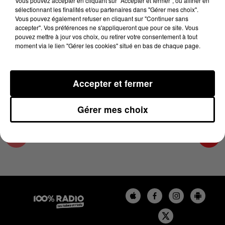
Vous pouvez accepter en cliquant sur "Accepter et fermer", ou affiner en
31 octobre 2024 - 4 min 10 sec
sélectionnant les finalités et/ou partenaires dans "Gérer mes choix".
Vous pouvez également refuser en cliquant sur "Continuer sans
LES INFOS DE L'HÉRAULT DU 31/10/2024 À
accepter". Vos préférences ne s'appliqueront que pour ce site. Vous
07H30
pouvez mettre à jour vos choix, ou retirer votre consentement à tout
moment via le lien "Gérer les cookies" situé en bas de chaque page.
Podcasts infos de l'Hérault
Accepter et fermer
Gérer mes choix