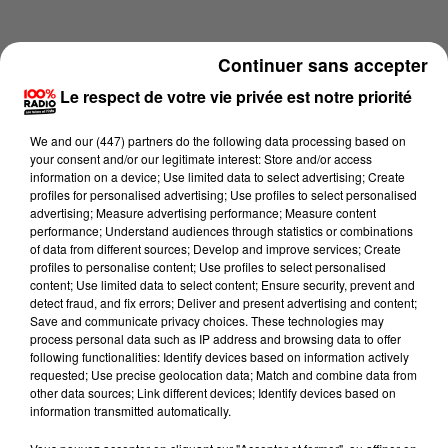
Continuer sans accepter
Le respect de votre vie privée est notre priorité
We and
our (447) partners
do the following data processing based on
your consent and/or our legitimate interest: Store and/or access
information on a device; Use limited data to select advertising; Create
profiles for personalised advertising; Use profiles to select personalised
advertising; Measure advertising performance; Measure content
performance; Understand audiences through statistics or combinations
of data from different sources; Develop and improve services; Create
profiles to personalise content; Use profiles to select personalised
content; Use limited data to select content; Ensure security, prevent and
Lecture (2 min 15 sec)
detect fraud, and fix errors; Deliver and present advertising and content;
Save and communicate privacy choices. These technologies may
process personal data such as IP address and browsing data to offer
following functionalities: Identify devices based on information actively
requested; Use precise geolocation data; Match and combine data from
100%
other data sources; Link different devices; Identify devices based on
information transmitted automatically.
100% Radio les infos de l'Hérault