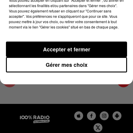
Vous pouvez accepter en cliquant sur "Accepter et fermer", ou affiner en
31 janvier 2025 - 2 min 15 sec
sélectionnant les finalités et/ou partenaires dans "Gérer mes choix".
Vous pouvez également refuser en cliquant sur "Continuer sans
LES INFOS DE L'HÉRAULT DU 31/01/2025 À
accepter". Vos préférences ne s'appliqueront que pour ce site. Vous
12H00
pouvez mettre à jour vos choix, ou retirer votre consentement à tout
moment via le lien "Gérer les cookies" situé en bas de chaque page.
Podcasts infos de l'Hérault
Accepter et fermer
Gérer mes choix