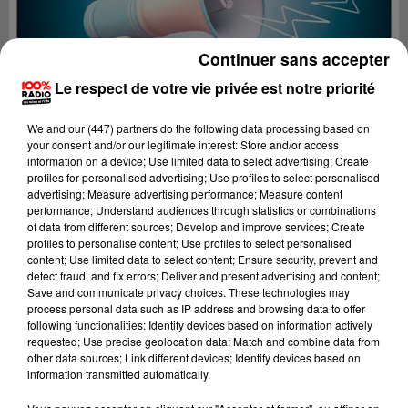
Continuer sans accepter
Le respect de votre vie privée est notre priorité
We and
our (447) partners
do the following data processing based on
your consent and/or our legitimate interest: Store and/or access
information on a device; Use limited data to select advertising; Create
profiles for personalised advertising; Use profiles to select personalised
advertising; Measure advertising performance; Measure content
performance; Understand audiences through statistics or combinations
of data from different sources; Develop and improve services; Create
profiles to personalise content; Use profiles to select personalised
content; Use limited data to select content; Ensure security, prevent and
Lecture (2 min 23 sec)
detect fraud, and fix errors; Deliver and present advertising and content;
Save and communicate privacy choices. These technologies may
process personal data such as IP address and browsing data to offer
following functionalities: Identify devices based on information actively
requested; Use precise geolocation data; Match and combine data from
100%
other data sources; Link different devices; Identify devices based on
information transmitted automatically.
100% Radio les infos de l'Hérault