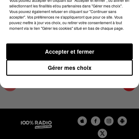
Vous pouvez accepter en cliquant sur "Accepter et fermer", ou affiner en
30 août 2024 - 2 min 23 sec
sélectionnant les finalités et/ou partenaires dans "Gérer mes choix".
Vous pouvez également refuser en cliquant sur "Continuer sans
LES INFOS DE L'HÉRAULT DU 30/08/2024 À
accepter". Vos préférences ne s'appliqueront que pour ce site. Vous
15H00
pouvez mettre à jour vos choix, ou retirer votre consentement à tout
moment via le lien "Gérer les cookies" situé en bas de chaque page.
Podcasts infos de l'Hérault
Accepter et fermer
Gérer mes choix