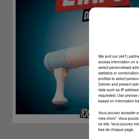
We and
our (447) partn
access information on a 
select personalised ad
statistics or combinatio
profiles to select person
Deliver and present adv
data such as IP address 
requested; Use precise g
based on information tra
Vous pouvez accepter en 
mes choix". Vous pouvez
ce site. Vous pouvez met
bas de chaque page.