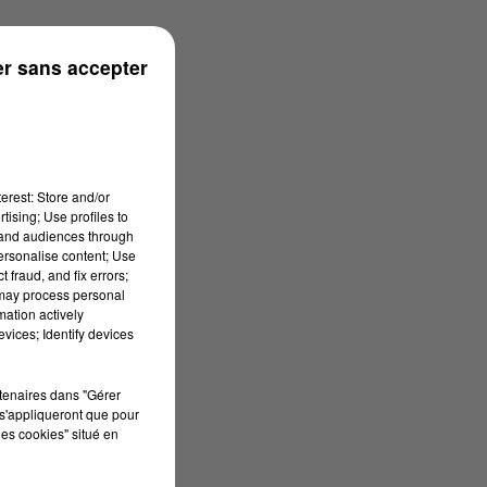
r sans accepter
erest: Store and/or
tising; Use profiles to
tand audiences through
personalise content; Use
 fraud, and fix errors;
 may process personal
mation actively
vices; Identify devices
rtenaires dans "Gérer
s'appliqueront que pour
les cookies" situé en