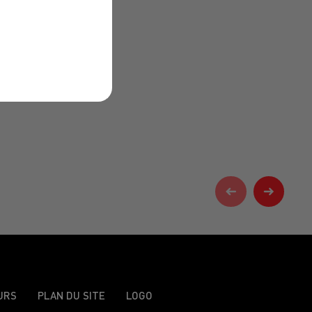
URS
PLAN DU SITE
LOGO