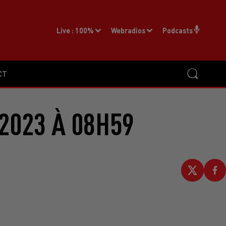
Live :
100%
Webradios
Podcasts
CT
2023 À 08H59