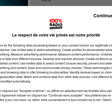
100% Radio les infos de l'Hérault
Continue
Le respect de votre vie privée est notre priorité
ers
do the following data processing based on your consent and/or our legitimate int
device; Use limited data to select advertising; Create profiles for personalised adver
vertising; Measure advertising performance; Measure content performance; Unders
ns of data from different sources; Develop and improve services; Create profiles to 
alised content; Use limited data to select content; Ensure security, prevent and detect
ertising and content; Save and communicate privacy choices. These technologies
and browsing data to offer following functionalities: Identify devices based on infor
eolocation data; Match and combine data from other data sources; Link different de
nsmitted automatically.
cliquant sur "Accepter et fermer", ou affiner en sélectionnant les finalités et/ou pa
 également refuser en cliquant sur "Continuer sans accepter". Vos préférences ne 
tre à jour vos choix, ou retirer votre consentement à tout moment via le lien "Gérer 