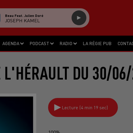
Beau Feat. Julien Doré
JOSEPH KAMEL
AGENDA
PODCAST
RADIO
LA RÉGIE PUB
CONTA
E L'HÉRAULT DU 30/06/
Lecture (4 min 19 sec)
100%