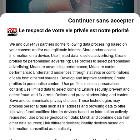
Continuer sans accepter
Le respect de votre vie privée est notre priorité
We and
our (447) partners
do the following data processing based on
your consent and/or our legitimate interest: Store and/or access
information on a device; Use limited data to select advertising; Create
profiles for personalised advertising; Use profiles to select personalised
advertising; Measure advertising performance; Measure content
performance; Understand audiences through statistics or combinations
of data from different sources; Develop and improve services; Create
profiles to personalise content; Use profiles to select personalised
content; Use limited data to select content; Ensure security, prevent and
Lecture (2 min 22 sec)
detect fraud, and fix errors; Deliver and present advertising and content;
Save and communicate privacy choices. These technologies may
process personal data such as IP address and browsing data to offer
following functionalities: Identify devices based on information actively
requested; Use precise geolocation data; Match and combine data from
100%
other data sources; Link different devices; Identify devices based on
information transmitted automatically.
100% Radio les infos de l'Hérault