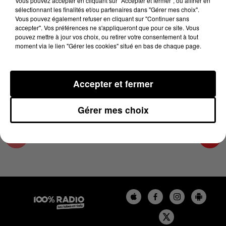
Vous pouvez accepter en cliquant sur "Accepter et fermer", ou affiner en
30 avril 2024 - 2 min 22 sec
sélectionnant les finalités et/ou partenaires dans "Gérer mes choix".
Vous pouvez également refuser en cliquant sur "Continuer sans
LES INFOS DE L'HÉRAULT DU 30/04/2024 À
accepter". Vos préférences ne s'appliqueront que pour ce site. Vous
10H00
pouvez mettre à jour vos choix, ou retirer votre consentement à tout
moment via le lien "Gérer les cookies" situé en bas de chaque page.
Podcasts infos de l'Hérault
Accepter et fermer
Gérer mes choix