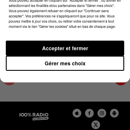
Vous pouvez accepter en cliquant sur "Accepter et fermer", ou affiner en
30 mars 2023 - 2 min 19 sec
sélectionnant les finalités et/ou partenaires dans "Gérer mes choix".
Vous pouvez également refuser en cliquant sur "Continuer sans
LES INFOS DE L'HÉRAULT DU 30/03/2023 À
accepter". Vos préférences ne s'appliqueront que pour ce site. Vous
13H59
pouvez mettre à jour vos choix, ou retirer votre consentement à tout
moment via le lien "Gérer les cookies" situé en bas de chaque page.
Podcasts infos de l'Hérault
Accepter et fermer
Gérer mes choix