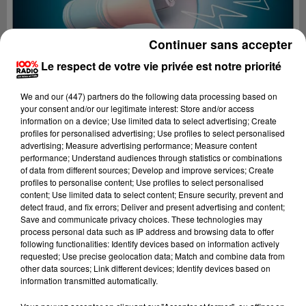
Continuer sans accepter
Le respect de votre vie privée est notre priorité
We and
our (447) partners
do the following data processing based on
your consent and/or our legitimate interest: Store and/or access
information on a device; Use limited data to select advertising; Create
profiles for personalised advertising; Use profiles to select personalised
advertising; Measure advertising performance; Measure content
performance; Understand audiences through statistics or combinations
of data from different sources; Develop and improve services; Create
profiles to personalise content; Use profiles to select personalised
content; Use limited data to select content; Ensure security, prevent and
Lecture (2 min 19 sec)
detect fraud, and fix errors; Deliver and present advertising and content;
Save and communicate privacy choices. These technologies may
process personal data such as IP address and browsing data to offer
following functionalities: Identify devices based on information actively
requested; Use precise geolocation data; Match and combine data from
100%
other data sources; Link different devices; Identify devices based on
information transmitted automatically.
Les infos de l'Hérault