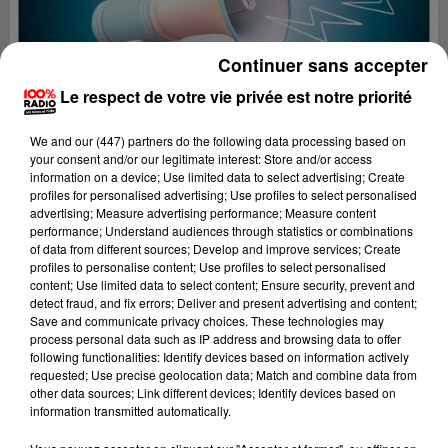
Continuer sans accepter
Le respect de votre vie privée est notre priorité
We and
our (447) partners
do the following data processing based on
your consent and/or our legitimate interest: Store and/or access
information on a device; Use limited data to select advertising; Create
profiles for personalised advertising; Use profiles to select personalised
advertising; Measure advertising performance; Measure content
performance; Understand audiences through statistics or combinations
of data from different sources; Develop and improve services; Create
profiles to personalise content; Use profiles to select personalised
content; Use limited data to select content; Ensure security, prevent and
Lecture (2 min 22 sec)
detect fraud, and fix errors; Deliver and present advertising and content;
Save and communicate privacy choices. These technologies may
process personal data such as IP address and browsing data to offer
following functionalities: Identify devices based on information actively
requested; Use precise geolocation data; Match and combine data from
100%
other data sources; Link different devices; Identify devices based on
information transmitted automatically.
100% Radio les infos de l'Hérault