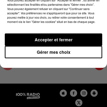
Vous pouvez accepter en cliquant sur "Accepter et fermer", ou affiner en
29 décembre 2023 - 2 min 22 sec
sélectionnant les finalités et/ou partenaires dans "Gérer mes choix".
Vous pouvez également refuser en cliquant sur "Continuer sans
LES INFOS DE L'HÉRAULT DU 29/12/2023 À
accepter". Vos préférences ne s'appliqueront que pour ce site. Vous
10H00
pouvez mettre à jour vos choix, ou retirer votre consentement à tout
moment via le lien "Gérer les cookies" situé en bas de chaque page.
Podcasts infos de l'Hérault
Accepter et fermer
Gérer mes choix