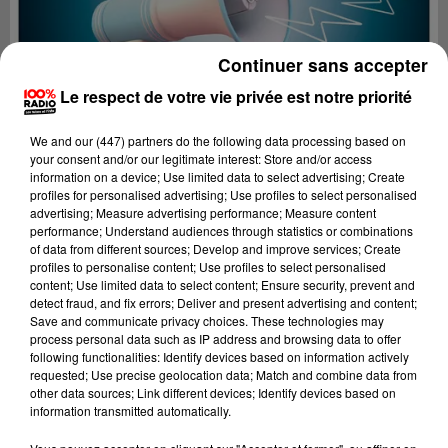
Continuer sans accepter
Le respect de votre vie privée est notre priorité
We and
our (447) partners
do the following data processing based on
your consent and/or our legitimate interest: Store and/or access
information on a device; Use limited data to select advertising; Create
profiles for personalised advertising; Use profiles to select personalised
advertising; Measure advertising performance; Measure content
performance; Understand audiences through statistics or combinations
of data from different sources; Develop and improve services; Create
profiles to personalise content; Use profiles to select personalised
content; Use limited data to select content; Ensure security, prevent and
Lecture (2 min 20 sec)
detect fraud, and fix errors; Deliver and present advertising and content;
Save and communicate privacy choices. These technologies may
process personal data such as IP address and browsing data to offer
following functionalities: Identify devices based on information actively
requested; Use precise geolocation data; Match and combine data from
100%
other data sources; Link different devices; Identify devices based on
information transmitted automatically.
100% Radio les infos de l'Hérault