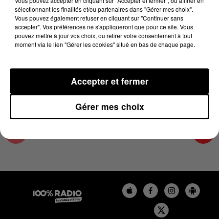
Vous pouvez accepter en cliquant sur "Accepter et fermer", ou affiner en
29 juin 2023 - 2 min 20 sec
sélectionnant les finalités et/ou partenaires dans "Gérer mes choix".
Vous pouvez également refuser en cliquant sur "Continuer sans
LES INFOS DE L'HÉRAULT DU 29/06/2023 À
accepter". Vos préférences ne s'appliqueront que pour ce site. Vous
15H00
pouvez mettre à jour vos choix, ou retirer votre consentement à tout
moment via le lien "Gérer les cookies" situé en bas de chaque page.
Podcasts infos de l'Hérault
Accepter et fermer
Gérer mes choix