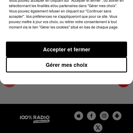
Vous pouvez accepter en cliquant sur "Accepter et fermer", ou affiner en
29 juin 2023 - 2 min 16 sec
sélectionnant les finalités et/ou partenaires dans "Gérer mes choix".
Vous pouvez également refuser en cliquant sur "Continuer sans
LES INFOS DE L'HÉRAULT DU 29/06/2023 À
accepter". Vos préférences ne s'appliqueront que pour ce site. Vous
11H00
pouvez mettre à jour vos choix, ou retirer votre consentement à tout
moment via le lien "Gérer les cookies" situé en bas de chaque page.
Podcasts infos de l'Hérault
Accepter et fermer
Gérer mes choix