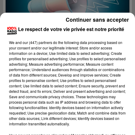
Continuer sans accepter
Le respect de votre vie privée est notre priorité
We and
our (447) partners
do the following data processing based on
your consent and/or our legitimate interest: Store and/or access
information on a device; Use limited data to select advertising; Create
profiles for personalised advertising; Use profiles to select personalised
advertising; Measure advertising performance; Measure content
performance; Understand audiences through statistics or combinations
of data from different sources; Develop and improve services; Create
profiles to personalise content; Use profiles to select personalised
content; Use limited data to select content; Ensure security, prevent and
Lecture (2 min 16 sec)
detect fraud, and fix errors; Deliver and present advertising and content;
Save and communicate privacy choices. These technologies may
process personal data such as IP address and browsing data to offer
following functionalities: Identify devices based on information actively
requested; Use precise geolocation data; Match and combine data from
100%
other data sources; Link different devices; Identify devices based on
information transmitted automatically.
100% Radio les infos de l'Hérault