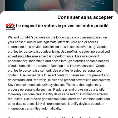
Continuer sans accepter
Le respect de votre vie privée est notre priorité
We and
our (447) partners
do the following data processing based on
your consent and/or our legitimate interest: Store and/or access
information on a device; Use limited data to select advertising; Create
profiles for personalised advertising; Use profiles to select personalised
advertising; Measure advertising performance; Measure content
performance; Understand audiences through statistics or combinations
of data from different sources; Develop and improve services; Create
profiles to personalise content; Use profiles to select personalised
content; Use limited data to select content; Ensure security, prevent and
Lecture (2 min 16 sec)
detect fraud, and fix errors; Deliver and present advertising and content;
Save and communicate privacy choices. These technologies may
process personal data such as IP address and browsing data to offer
following functionalities: Identify devices based on information actively
requested; Use precise geolocation data; Match and combine data from
100%
other data sources; Link different devices; Identify devices based on
information transmitted automatically.
100% Radio les infos de l'Hérault