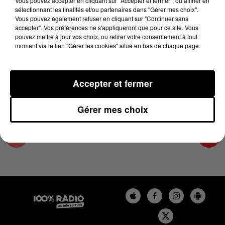
Vous pouvez accepter en cliquant sur "Accepter et fermer", ou affiner en
29 juin 2023 - 2 min 16 sec
sélectionnant les finalités et/ou partenaires dans "Gérer mes choix".
Vous pouvez également refuser en cliquant sur "Continuer sans
LES INFOS DE L'HÉRAULT DU 29/06/2023 À
accepter". Vos préférences ne s'appliqueront que pour ce site. Vous
09H59
pouvez mettre à jour vos choix, ou retirer votre consentement à tout
moment via le lien "Gérer les cookies" situé en bas de chaque page.
Podcasts infos de l'Hérault
Accepter et fermer
Gérer mes choix