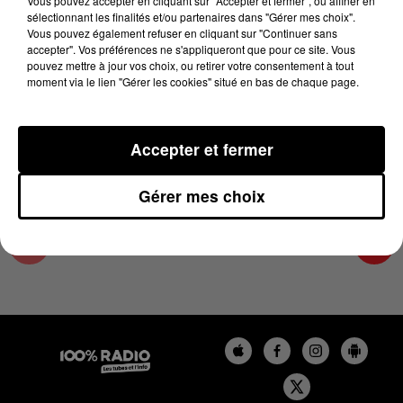
Vous pouvez accepter en cliquant sur "Accepter et fermer", ou affiner en
29 avril 2025 - 2 min 22 sec
sélectionnant les finalités et/ou partenaires dans "Gérer mes choix".
Vous pouvez également refuser en cliquant sur "Continuer sans
LES INFOS DE L'HÉRAULT DU 29/04/2025 À
accepter". Vos préférences ne s'appliqueront que pour ce site. Vous
15H00
pouvez mettre à jour vos choix, ou retirer votre consentement à tout
moment via le lien "Gérer les cookies" situé en bas de chaque page.
Podcasts infos de l'Hérault
Accepter et fermer
Gérer mes choix