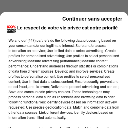
Continuer sans accepter
Le respect de votre vie privée est notre priorité
We and
our (447) partners
do the following data processing based on
your consent and/or our legitimate interest: Store and/or access
information on a device; Use limited data to select advertising; Create
profiles for personalised advertising; Use profiles to select personalised
advertising; Measure advertising performance; Measure content
performance; Understand audiences through statistics or combinations
of data from different sources; Develop and improve services; Create
profiles to personalise content; Use profiles to select personalised
content; Use limited data to select content; Ensure security, prevent and
Lecture (2 min 22 sec)
detect fraud, and fix errors; Deliver and present advertising and content;
Save and communicate privacy choices. These technologies may
process personal data such as IP address and browsing data to offer
following functionalities: Identify devices based on information actively
requested; Use precise geolocation data; Match and combine data from
100%
other data sources; Link different devices; Identify devices based on
information transmitted automatically.
100% Radio les infos de l'Hérault