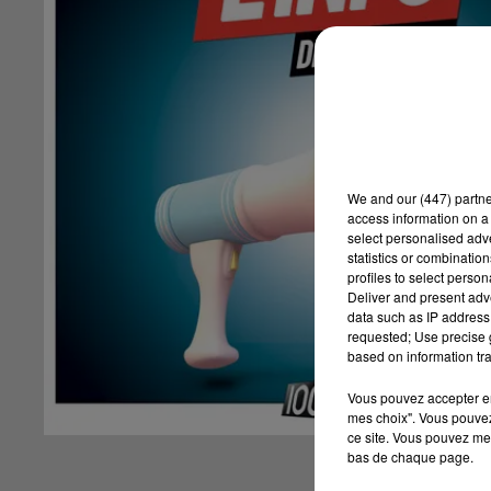
We and
our (447) partn
access information on a 
select personalised ad
statistics or combinatio
profiles to select person
Deliver and present adv
data such as IP address 
requested; Use precise g
based on information tra
Vous pouvez accepter en 
mes choix". Vous pouvez
ce site. Vous pouvez met
bas de chaque page.