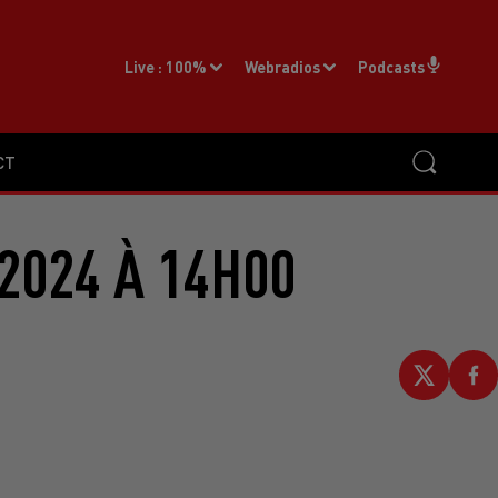
Live :
100%
Webradios
Podcasts
CT
2024 À 14H00