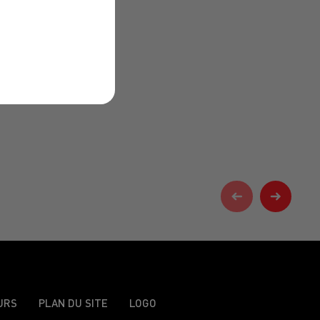
URS
PLAN DU SITE
LOGO