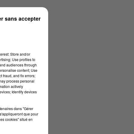
r sans accepter
erest: Store and/or
tising; Use profiles to
tand audiences through
personalise content; Use
 fraud, and fix errors;
 may process personal
mation actively
vices; Identify devices
rtenaires dans "Gérer
s'appliqueront que pour
les cookies" situé en