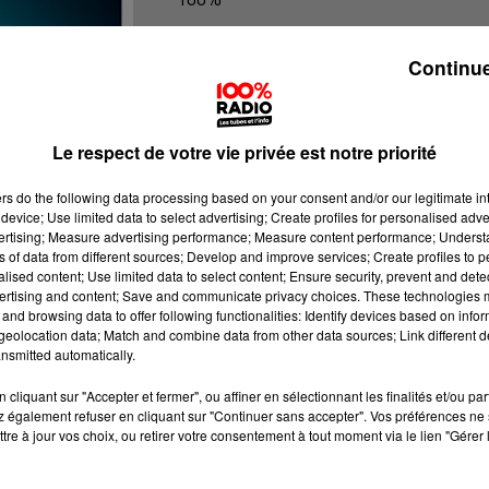
100% Radio les infos de l'Hérault
Continue
Le respect de votre vie privée est notre priorité
ers
do the following data processing based on your consent and/or our legitimate int
device; Use limited data to select advertising; Create profiles for personalised adver
vertising; Measure advertising performance; Measure content performance; Unders
ns of data from different sources; Develop and improve services; Create profiles to 
alised content; Use limited data to select content; Ensure security, prevent and detect
ertising and content; Save and communicate privacy choices. These technologies
and browsing data to offer following functionalities: Identify devices based on infor
eolocation data; Match and combine data from other data sources; Link different de
nsmitted automatically.
cliquant sur "Accepter et fermer", ou affiner en sélectionnant les finalités et/ou pa
 également refuser en cliquant sur "Continuer sans accepter". Vos préférences ne 
tre à jour vos choix, ou retirer votre consentement à tout moment via le lien "Gérer 