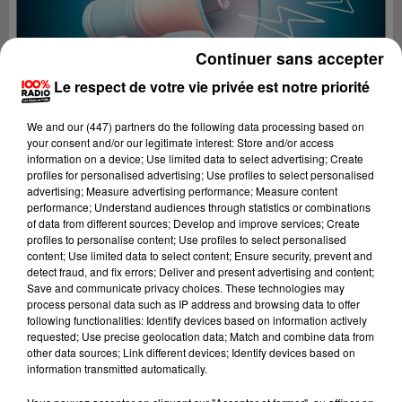
Continuer sans accepter
Le respect de votre vie privée est notre priorité
We and
our (447) partners
do the following data processing based on
your consent and/or our legitimate interest: Store and/or access
information on a device; Use limited data to select advertising; Create
profiles for personalised advertising; Use profiles to select personalised
advertising; Measure advertising performance; Measure content
performance; Understand audiences through statistics or combinations
of data from different sources; Develop and improve services; Create
profiles to personalise content; Use profiles to select personalised
content; Use limited data to select content; Ensure security, prevent and
Lecture (4 min 21 sec)
detect fraud, and fix errors; Deliver and present advertising and content;
Save and communicate privacy choices. These technologies may
process personal data such as IP address and browsing data to offer
following functionalities: Identify devices based on information actively
requested; Use precise geolocation data; Match and combine data from
100%
other data sources; Link different devices; Identify devices based on
information transmitted automatically.
100% Radio les infos de l'Hérault