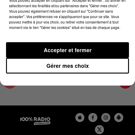
Vous pouvez accepter en cliquant sur "Accepter et fermer", ou affiner en
28 novembre 2024 - 4 min 21 sec
sélectionnant les finalités et/ou partenaires dans "Gérer mes choix".
Vous pouvez également refuser en cliquant sur "Continuer sans
LES INFOS DE L'HÉRAULT DU 28/11/2024 À
accepter". Vos préférences ne s'appliqueront que pour ce site. Vous
18H00
pouvez mettre à jour vos choix, ou retirer votre consentement à tout
moment via le lien "Gérer les cookies" situé en bas de chaque page.
Podcasts infos de l'Hérault
Accepter et fermer
Gérer mes choix