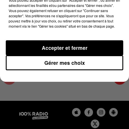
Vous pouvez accepter en cliquant sur "Accepter et fermer", ou affiner en
28 novembre 2023 - 2 min 22 sec
sélectionnant les finalités et/ou partenaires dans "Gérer mes choix".
Vous pouvez également refuser en cliquant sur "Continuer sans
LES INFOS DE L'HÉRAULT DU 28/11/2023 À
accepter". Vos préférences ne s'appliqueront que pour ce site. Vous
10H00
pouvez mettre à jour vos choix, ou retirer votre consentement à tout
moment via le lien "Gérer les cookies" situé en bas de chaque page.
Podcasts infos de l'Hérault
Accepter et fermer
Gérer mes choix