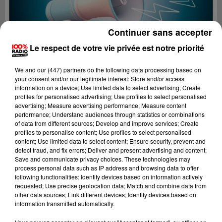
Continuer sans accepter
Le respect de votre vie privée est notre priorité
We and
our (447) partners
do the following data processing based on
your consent and/or our legitimate interest: Store and/or access
information on a device; Use limited data to select advertising; Create
profiles for personalised advertising; Use profiles to select personalised
advertising; Measure advertising performance; Measure content
performance; Understand audiences through statistics or combinations
of data from different sources; Develop and improve services; Create
profiles to personalise content; Use profiles to select personalised
content; Use limited data to select content; Ensure security, prevent and
Lecture (2 min 22 sec)
detect fraud, and fix errors; Deliver and present advertising and content;
Save and communicate privacy choices. These technologies may
process personal data such as IP address and browsing data to offer
following functionalities: Identify devices based on information actively
requested; Use precise geolocation data; Match and combine data from
100%
other data sources; Link different devices; Identify devices based on
information transmitted automatically.
100% Radio les infos de l'Hérault