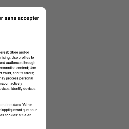
r sans accepter
erest: Store and/or
tising; Use profiles to
tand audiences through
personalise content; Use
 fraud, and fix errors;
 may process personal
mation actively
vices; Identify devices
rtenaires dans "Gérer
s'appliqueront que pour
les cookies" situé en