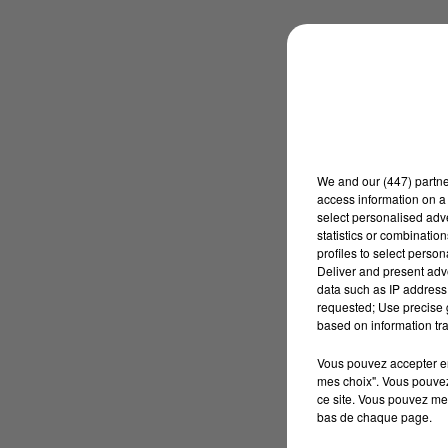
We and
our (447) partn
access information on a 
select personalised ad
statistics or combinatio
profiles to select person
Deliver and present adv
data such as IP address 
requested; Use precise g
based on information tra
Vous pouvez accepter en 
mes choix". Vous pouvez
ce site. Vous pouvez met
bas de chaque page.