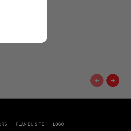
URS
PLAN DU SITE
LOGO