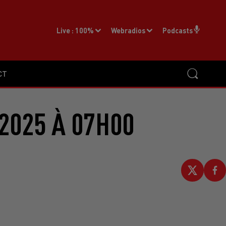
Live :
100%
Webradios
Podcasts
CT
2025 À 07H00