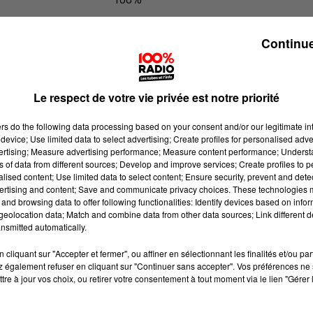
100% Radio les infos de l'Hérault
Continue
Le respect de votre vie privée est notre priorité
ers
do the following data processing based on your consent and/or our legitimate int
device; Use limited data to select advertising; Create profiles for personalised adver
vertising; Measure advertising performance; Measure content performance; Unders
ns of data from different sources; Develop and improve services; Create profiles to 
alised content; Use limited data to select content; Ensure security, prevent and detect
ertising and content; Save and communicate privacy choices. These technologies
and browsing data to offer following functionalities: Identify devices based on infor
eolocation data; Match and combine data from other data sources; Link different de
nsmitted automatically.
cliquant sur "Accepter et fermer", ou affiner en sélectionnant les finalités et/ou pa
 également refuser en cliquant sur "Continuer sans accepter". Vos préférences ne 
tre à jour vos choix, ou retirer votre consentement à tout moment via le lien "Gérer 