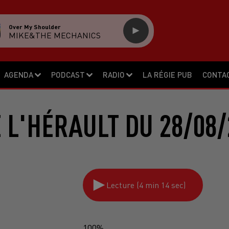
Over My Shoulder
MIKE&THE MECHANICS
AGENDA
PODCAST
RADIO
LA RÉGIE PUB
CONTA
E L'HÉRAULT DU 28/08/
Lecture (4 min 14 sec)
100%