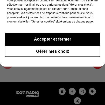
Vous pouvez accepter en cliquant sur "Accepter et fermer", ou affiner en
28 août 2024 - 2 min 22 sec
sélectionnant les finalités et/ou partenaires dans "Gérer mes choix".
Vous pouvez également refuser en cliquant sur "Continuer sans
LES INFOS DE L'HÉRAULT DU 28/08/2024 À
accepter". Vos préférences ne s'appliqueront que pour ce site. Vous
09H59
pouvez mettre à jour vos choix, ou retirer votre consentement à tout
moment via le lien "Gérer les cookies" situé en bas de chaque page.
Podcasts infos de l'Hérault
Accepter et fermer
Gérer mes choix