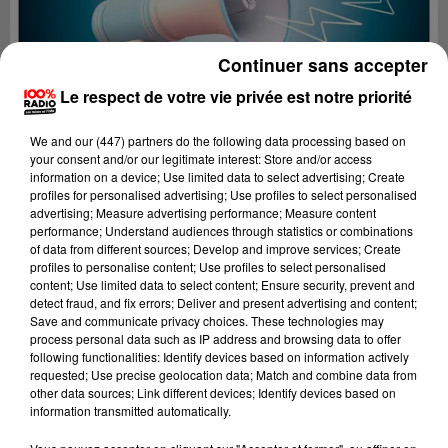
Continuer sans accepter
Le respect de votre vie privée est notre priorité
We and
our (447) partners
do the following data processing based on
your consent and/or our legitimate interest: Store and/or access
information on a device; Use limited data to select advertising; Create
profiles for personalised advertising; Use profiles to select personalised
advertising; Measure advertising performance; Measure content
performance; Understand audiences through statistics or combinations
of data from different sources; Develop and improve services; Create
profiles to personalise content; Use profiles to select personalised
content; Use limited data to select content; Ensure security, prevent and
Lecture (2 min 22 sec)
detect fraud, and fix errors; Deliver and present advertising and content;
Save and communicate privacy choices. These technologies may
process personal data such as IP address and browsing data to offer
following functionalities: Identify devices based on information actively
requested; Use precise geolocation data; Match and combine data from
100%
other data sources; Link different devices; Identify devices based on
information transmitted automatically.
100% Radio les infos de l'Hérault