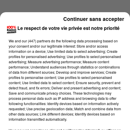
Continuer sans accepter
Le respect de votre vie privée est notre priorité
We and
our (447) partners
do the following data processing based on
your consent and/or our legitimate interest: Store and/or access
information on a device; Use limited data to select advertising; Create
profiles for personalised advertising; Use profiles to select personalised
advertising; Measure advertising performance; Measure content
performance; Understand audiences through statistics or combinations
of data from different sources; Develop and improve services; Create
profiles to personalise content; Use profiles to select personalised
content; Use limited data to select content; Ensure security, prevent and
Lecture (2 min 15 sec)
detect fraud, and fix errors; Deliver and present advertising and content;
Save and communicate privacy choices. These technologies may
process personal data such as IP address and browsing data to offer
following functionalities: Identify devices based on information actively
requested; Use precise geolocation data; Match and combine data from
100%
other data sources; Link different devices; Identify devices based on
information transmitted automatically.
Les infos de l'Hérault du 28/06/2026 à 10h00