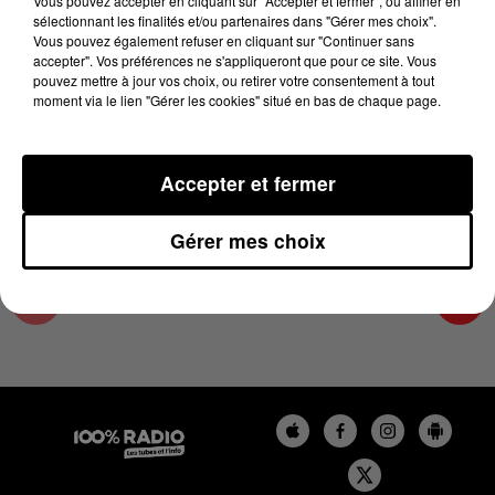
Vous pouvez accepter en cliquant sur "Accepter et fermer", ou affiner en
28 juin 2026 - 2 min 15 sec
sélectionnant les finalités et/ou partenaires dans "Gérer mes choix".
Vous pouvez également refuser en cliquant sur "Continuer sans
LES INFOS DE L'HÉRAULT DU 28/06/2026 À
accepter". Vos préférences ne s'appliqueront que pour ce site. Vous
10H00
pouvez mettre à jour vos choix, ou retirer votre consentement à tout
moment via le lien "Gérer les cookies" situé en bas de chaque page.
Podcasts infos de l'Hérault
Accepter et fermer
Gérer mes choix