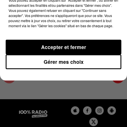
Vous pouvez accepter en cliquant sur "Accepter et fermer", ou affiner en
28 mai 2024 - 4 min 41 sec
sélectionnant les finalités et/ou partenaires dans "Gérer mes choix".
Vous pouvez également refuser en cliquant sur "Continuer sans
LES INFOS DE L'HÉRAULT DU 28/05/2024 À
accepter". Vos préférences ne s'appliqueront que pour ce site. Vous
18H00
pouvez mettre à jour vos choix, ou retirer votre consentement à tout
moment via le lien "Gérer les cookies" situé en bas de chaque page.
Podcasts infos de l'Hérault
Accepter et fermer
Gérer mes choix