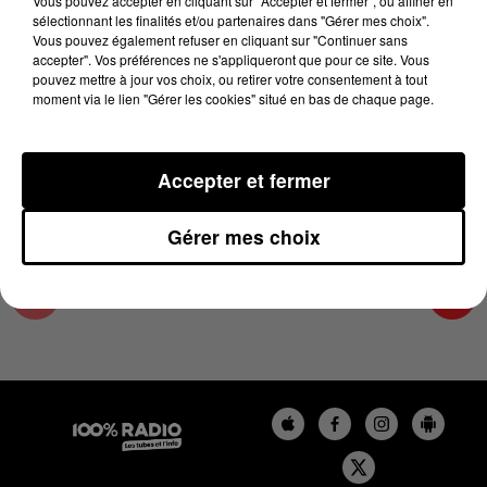
Vous pouvez accepter en cliquant sur "Accepter et fermer", ou affiner en
28 mai 2024 - 4 min 10 sec
sélectionnant les finalités et/ou partenaires dans "Gérer mes choix".
Vous pouvez également refuser en cliquant sur "Continuer sans
LES INFOS DE L'HÉRAULT DU 28/05/2024 À
accepter". Vos préférences ne s'appliqueront que pour ce site. Vous
07H30
pouvez mettre à jour vos choix, ou retirer votre consentement à tout
moment via le lien "Gérer les cookies" situé en bas de chaque page.
Podcasts infos de l'Hérault
Accepter et fermer
Gérer mes choix