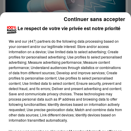
Continuer sans accepter
Le respect de votre vie privée est notre priorité
We and
our (447) partners
do the following data processing based on
your consent and/or our legitimate interest: Store and/or access
information on a device; Use limited data to select advertising; Create
profiles for personalised advertising; Use profiles to select personalised
advertising; Measure advertising performance; Measure content
performance; Understand audiences through statistics or combinations
of data from different sources; Develop and improve services; Create
profiles to personalise content; Use profiles to select personalised
content; Use limited data to select content; Ensure security, prevent and
Lecture (4 min 10 sec)
detect fraud, and fix errors; Deliver and present advertising and content;
Save and communicate privacy choices. These technologies may
process personal data such as IP address and browsing data to offer
following functionalities: Identify devices based on information actively
requested; Use precise geolocation data; Match and combine data from
100%
other data sources; Link different devices; Identify devices based on
information transmitted automatically.
100% Radio les infos de l'Hérault