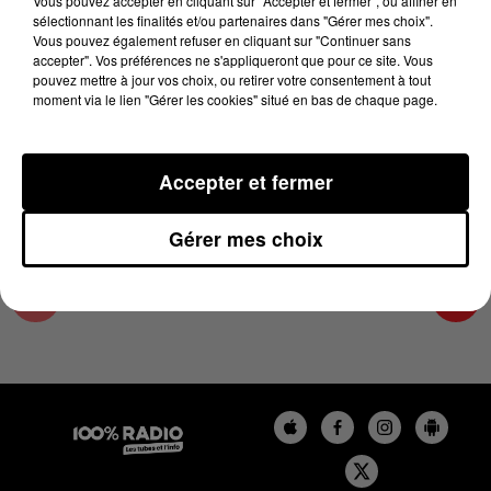
Vous pouvez accepter en cliquant sur "Accepter et fermer", ou affiner en
27 mai 2025 - 4 min 14 sec
sélectionnant les finalités et/ou partenaires dans "Gérer mes choix".
Vous pouvez également refuser en cliquant sur "Continuer sans
LES INFOS DE L'HÉRAULT DU 27/05/2025 À
accepter". Vos préférences ne s'appliqueront que pour ce site. Vous
08H00
pouvez mettre à jour vos choix, ou retirer votre consentement à tout
moment via le lien "Gérer les cookies" situé en bas de chaque page.
Podcasts infos de l'Hérault
Accepter et fermer
Gérer mes choix