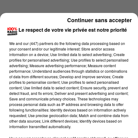
Continuer sans accepter
Le respect de votre vie privée est notre priorité
We and
our (447) partners
do the following data processing based on
your consent and/or our legitimate interest: Store and/or access
information on a device; Use limited data to select advertising; Create
profiles for personalised advertising; Use profiles to select personalised
advertising; Measure advertising performance; Measure content
performance; Understand audiences through statistics or combinations
of data from different sources; Develop and improve services; Create
profiles to personalise content; Use profiles to select personalised
content; Use limited data to select content; Ensure security, prevent and
Lecture (4 min 14 sec)
detect fraud, and fix errors; Deliver and present advertising and content;
Save and communicate privacy choices. These technologies may
process personal data such as IP address and browsing data to offer
following functionalities: Identify devices based on information actively
requested; Use precise geolocation data; Match and combine data from
100%
other data sources; Link different devices; Identify devices based on
information transmitted automatically.
100% Radio les infos de l'Hérault