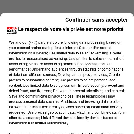
Continuer sans accepter
Le respect de votre vie privée est notre priorité
We and
our (447) partners
do the following data processing based on
your consent and/or our legitimate interest: Store and/or access
information on a device; Use limited data to select advertising; Create
profiles for personalised advertising; Use profiles to select personalised
advertising; Measure advertising performance; Measure content
performance; Understand audiences through statistics or combinations
of data from different sources; Develop and improve services; Create
profiles to personalise content; Use profiles to select personalised
content; Use limited data to select content; Ensure security, prevent and
Lecture (3 min 15 sec)
detect fraud, and fix errors; Deliver and present advertising and content;
Save and communicate privacy choices. These technologies may
process personal data such as IP address and browsing data to offer
following functionalities: Identify devices based on information actively
requested; Use precise geolocation data; Match and combine data from
100%
other data sources; Link different devices; Identify devices based on
information transmitted automatically.
100% Radio les infos de l'Hérault