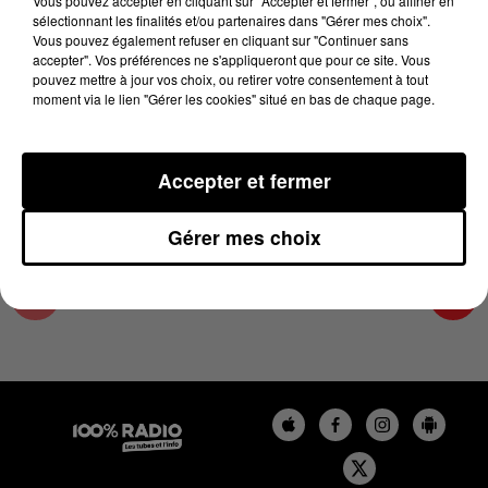
Vous pouvez accepter en cliquant sur "Accepter et fermer", ou affiner en
26 juin 2025 - 3 min 15 sec
sélectionnant les finalités et/ou partenaires dans "Gérer mes choix".
Vous pouvez également refuser en cliquant sur "Continuer sans
LES INFOS DE L'HÉRAULT DU 26/06/2025 À
accepter". Vos préférences ne s'appliqueront que pour ce site. Vous
12H00
pouvez mettre à jour vos choix, ou retirer votre consentement à tout
moment via le lien "Gérer les cookies" situé en bas de chaque page.
Podcasts infos de l'Hérault
Accepter et fermer
Gérer mes choix