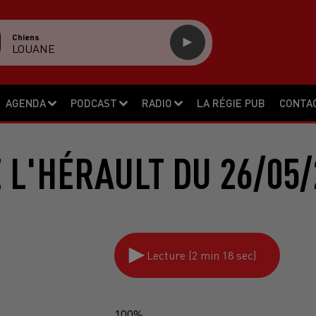
Chiens
LOUANE
AGENDA
PODCAST
RADIO
LA RÉGIE PUB
CONTA
E L'HÉRAULT DU 26/05/
Lecture (2 min 18 sec)
100%