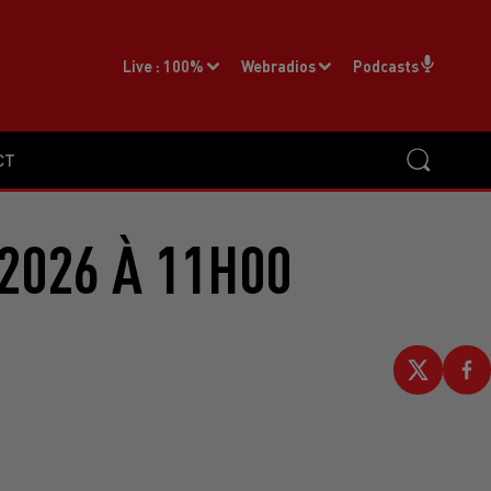
Live :
100%
Webradios
Podcasts
CT
2026 À 11H00