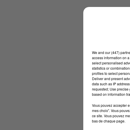
We and
our (447) partn
access information on a 
select personalised ad
statistics or combinatio
profiles to select person
Deliver and present adv
data such as IP address 
requested; Use precise g
based on information tra
Vous pouvez accepter en 
mes choix". Vous pouvez
ce site. Vous pouvez met
bas de chaque page.