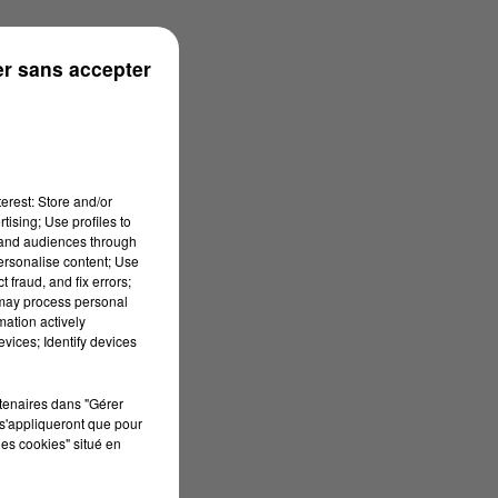
 à 11h00
r sans accepter
erest: Store and/or
tising; Use profiles to
tand audiences through
personalise content; Use
 fraud, and fix errors;
 may process personal
mation actively
vices; Identify devices
rtenaires dans "Gérer
s'appliqueront que pour
les cookies" situé en