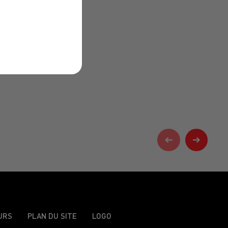
URS
PLAN DU SITE
LOGO