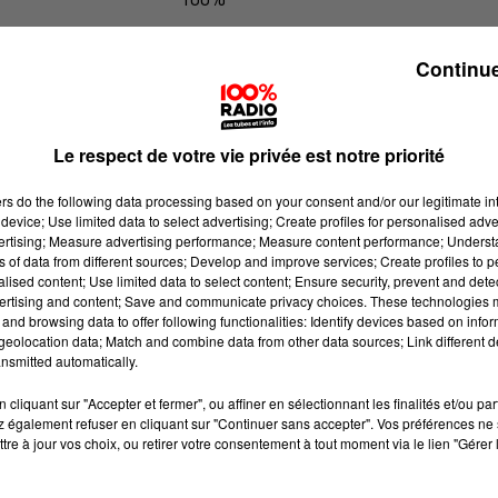
Les infos de l'Hérault du 26/05/2026
Continue
Le respect de votre vie privée est notre priorité
ers
do the following data processing based on your consent and/or our legitimate int
device; Use limited data to select advertising; Create profiles for personalised adver
vertising; Measure advertising performance; Measure content performance; Unders
ns of data from different sources; Develop and improve services; Create profiles to 
alised content; Use limited data to select content; Ensure security, prevent and detect
ertising and content; Save and communicate privacy choices. These technologies
and browsing data to offer following functionalities: Identify devices based on infor
eolocation data; Match and combine data from other data sources; Link different de
nsmitted automatically.
cliquant sur "Accepter et fermer", ou affiner en sélectionnant les finalités et/ou pa
 également refuser en cliquant sur "Continuer sans accepter". Vos préférences ne 
tre à jour vos choix, ou retirer votre consentement à tout moment via le lien "Gérer 