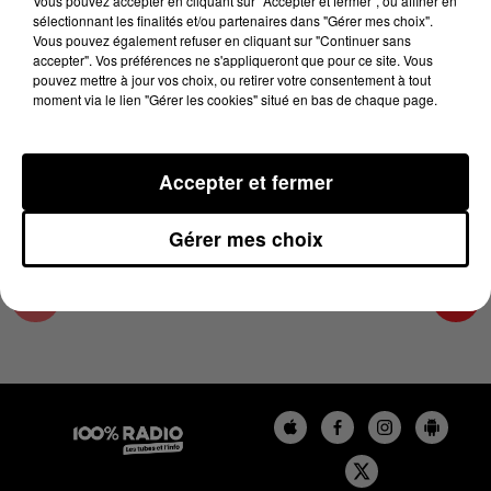
Vous pouvez accepter en cliquant sur "Accepter et fermer", ou affiner en
26 février 2024 - 2 min 22 sec
sélectionnant les finalités et/ou partenaires dans "Gérer mes choix".
Vous pouvez également refuser en cliquant sur "Continuer sans
LES INFOS DE L'HÉRAULT DU 26/02/2024 À
accepter". Vos préférences ne s'appliqueront que pour ce site. Vous
14H03
pouvez mettre à jour vos choix, ou retirer votre consentement à tout
moment via le lien "Gérer les cookies" situé en bas de chaque page.
Podcasts infos de l'Hérault
Accepter et fermer
Gérer mes choix