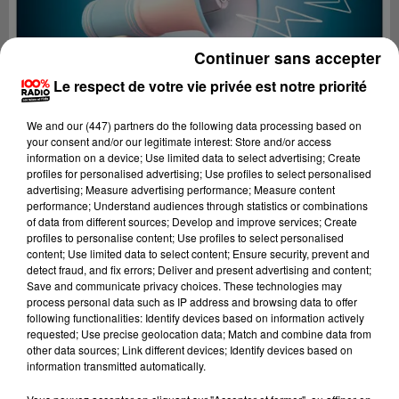
Continuer sans accepter
Le respect de votre vie privée est notre priorité
We and
our (447) partners
do the following data processing based on
your consent and/or our legitimate interest: Store and/or access
information on a device; Use limited data to select advertising; Create
profiles for personalised advertising; Use profiles to select personalised
advertising; Measure advertising performance; Measure content
performance; Understand audiences through statistics or combinations
of data from different sources; Develop and improve services; Create
profiles to personalise content; Use profiles to select personalised
content; Use limited data to select content; Ensure security, prevent and
Lecture (2 min 22 sec)
detect fraud, and fix errors; Deliver and present advertising and content;
Save and communicate privacy choices. These technologies may
process personal data such as IP address and browsing data to offer
following functionalities: Identify devices based on information actively
requested; Use precise geolocation data; Match and combine data from
100%
other data sources; Link different devices; Identify devices based on
information transmitted automatically.
100% Radio les infos de l'Hérault