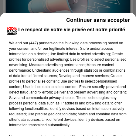
Continuer sans accepter
Le respect de votre vie privée est notre priorité
We and
our (447) partners
do the following data processing based on
your consent and/or our legitimate interest: Store and/or access
information on a device; Use limited data to select advertising; Create
profiles for personalised advertising; Use profiles to select personalised
advertising; Measure advertising performance; Measure content
performance; Understand audiences through statistics or combinations
of data from different sources; Develop and improve services; Create
profiles to personalise content; Use profiles to select personalised
content; Use limited data to select content; Ensure security, prevent and
Lecture (4 min 24 sec)
detect fraud, and fix errors; Deliver and present advertising and content;
Save and communicate privacy choices. These technologies may
process personal data such as IP address and browsing data to offer
following functionalities: Identify devices based on information actively
requested; Use precise geolocation data; Match and combine data from
100%
other data sources; Link different devices; Identify devices based on
information transmitted automatically.
100% Radio les infos de l'Hérault