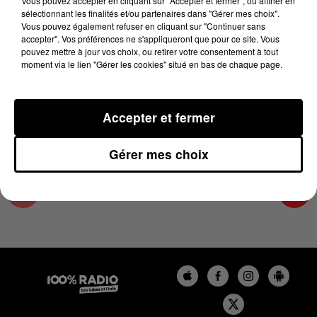
Vous pouvez accepter en cliquant sur "Accepter et fermer", ou affiner en
25 mars 2024 - 4 min 24 sec
sélectionnant les finalités et/ou partenaires dans "Gérer mes choix".
Vous pouvez également refuser en cliquant sur "Continuer sans
LES INFOS DE L'HÉRAULT DU 25/03/2024 À
accepter". Vos préférences ne s'appliqueront que pour ce site. Vous
08H00
pouvez mettre à jour vos choix, ou retirer votre consentement à tout
moment via le lien "Gérer les cookies" situé en bas de chaque page.
Podcasts infos de l'Hérault
Accepter et fermer
Gérer mes choix