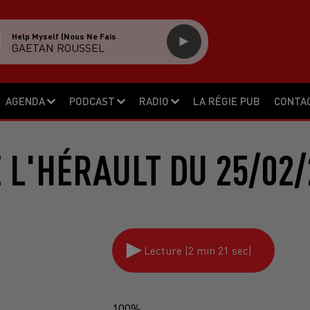
Help Myself (nous Ne Fais
GAETAN ROUSSEL
AGENDA
PODCAST
RADIO
LA RÉGIE PUB
CONTA
E L'HÉRAULT DU 25/02/
Lecture (2 min 21 sec)
100%