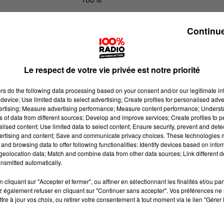
100% Radio les infos de l'Hérault
Continue
Le respect de votre vie privée est notre priorité
ers
do the following data processing based on your consent and/or our legitimate int
device; Use limited data to select advertising; Create profiles for personalised adver
vertising; Measure advertising performance; Measure content performance; Unders
ns of data from different sources; Develop and improve services; Create profiles to 
alised content; Use limited data to select content; Ensure security, prevent and detect
ertising and content; Save and communicate privacy choices. These technologies
and browsing data to offer following functionalities: Identify devices based on infor
eolocation data; Match and combine data from other data sources; Link different de
nsmitted automatically.
cliquant sur "Accepter et fermer", ou affiner en sélectionnant les finalités et/ou pa
 également refuser en cliquant sur "Continuer sans accepter". Vos préférences ne 
tre à jour vos choix, ou retirer votre consentement à tout moment via le lien "Gérer 