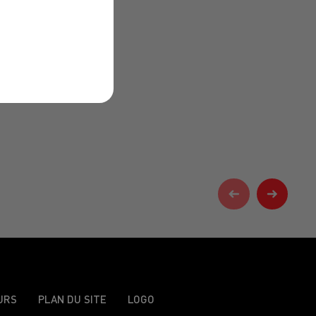
URS
PLAN DU SITE
LOGO