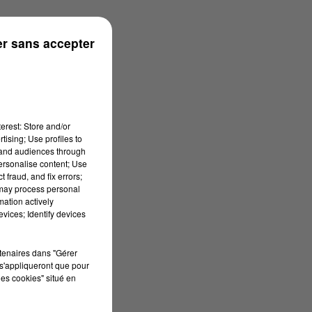
r sans accepter
erest: Store and/or
tising; Use profiles to
tand audiences through
personalise content; Use
 fraud, and fix errors;
 may process personal
mation actively
vices; Identify devices
rtenaires dans "Gérer
s'appliqueront que pour
les cookies" situé en