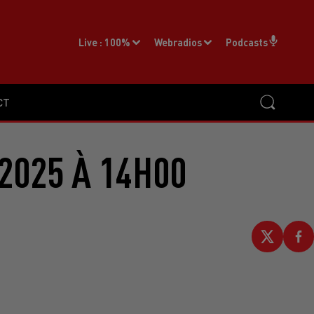
Live :
100%
Webradios
Podcasts
CT
2025 À 14H00