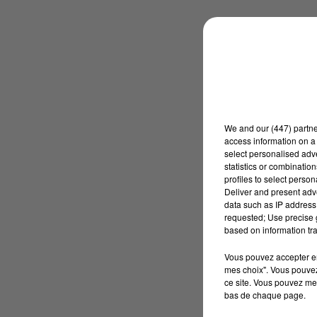
We and
our (447) partn
access information on a 
select personalised ad
statistics or combinatio
profiles to select person
Deliver and present adv
data such as IP address 
requested; Use precise g
based on information tra
Vous pouvez accepter en 
mes choix". Vous pouvez
ce site. Vous pouvez met
bas de chaque page.