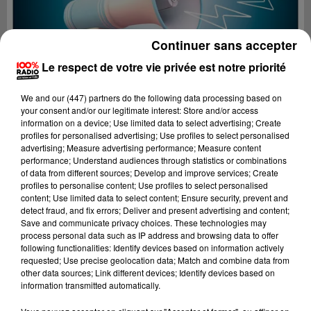
Continuer sans accepter
Le respect de votre vie privée est notre priorité
We and
our (447) partners
do the following data processing based on
your consent and/or our legitimate interest: Store and/or access
information on a device; Use limited data to select advertising; Create
profiles for personalised advertising; Use profiles to select personalised
advertising; Measure advertising performance; Measure content
performance; Understand audiences through statistics or combinations
of data from different sources; Develop and improve services; Create
profiles to personalise content; Use profiles to select personalised
content; Use limited data to select content; Ensure security, prevent and
Lecture (2 min 22 sec)
detect fraud, and fix errors; Deliver and present advertising and content;
Save and communicate privacy choices. These technologies may
process personal data such as IP address and browsing data to offer
following functionalities: Identify devices based on information actively
requested; Use precise geolocation data; Match and combine data from
100%
other data sources; Link different devices; Identify devices based on
information transmitted automatically.
100% Radio les infos de l'Hérault