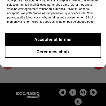
Vous pouvez accepter en cliquant sur "Accepter et fermer", ou affiner en
25 janvier 2024 - 2 min 22 sec
sélectionnant les finalités et/ou partenaires dans "Gérer mes choix".
Vous pouvez également refuser en cliquant sur "Continuer sans
LES INFOS DE L'HÉRAULT DU 25/01/2024 À
accepter". Vos préférences ne s'appliqueront que pour ce site. Vous
11H00
pouvez mettre à jour vos choix, ou retirer votre consentement à tout
moment via le lien "Gérer les cookies" situé en bas de chaque page.
Podcasts infos de l'Hérault
Accepter et fermer
Gérer mes choix