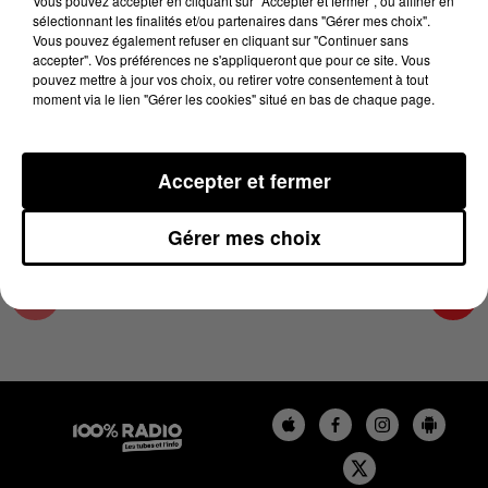
Vous pouvez accepter en cliquant sur "Accepter et fermer", ou affiner en
24 septembre 2025 - 2 min 15 sec
sélectionnant les finalités et/ou partenaires dans "Gérer mes choix".
Vous pouvez également refuser en cliquant sur "Continuer sans
LES INFOS DE L'HÉRAULT DU 24/09/2025 À
accepter". Vos préférences ne s'appliqueront que pour ce site. Vous
10H00
pouvez mettre à jour vos choix, ou retirer votre consentement à tout
moment via le lien "Gérer les cookies" situé en bas de chaque page.
Podcasts infos de l'Hérault
Accepter et fermer
Gérer mes choix