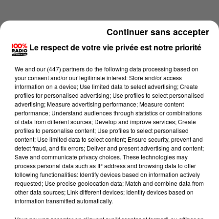
Continuer sans accepter
Le respect de votre vie privée est notre priorité
We and
our (447) partners
do the following data processing based on
your consent and/or our legitimate interest: Store and/or access
information on a device; Use limited data to select advertising; Create
profiles for personalised advertising; Use profiles to select personalised
advertising; Measure advertising performance; Measure content
performance; Understand audiences through statistics or combinations
of data from different sources; Develop and improve services; Create
profiles to personalise content; Use profiles to select personalised
content; Use limited data to select content; Ensure security, prevent and
Lecture (2 min 15 sec)
detect fraud, and fix errors; Deliver and present advertising and content;
Save and communicate privacy choices. These technologies may
process personal data such as IP address and browsing data to offer
following functionalities: Identify devices based on information actively
requested; Use precise geolocation data; Match and combine data from
100%
other data sources; Link different devices; Identify devices based on
information transmitted automatically.
100% Radio les infos de l'Hérault