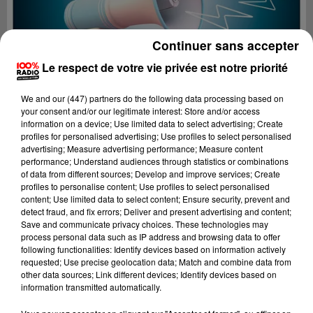
Continuer sans accepter
Le respect de votre vie privée est notre priorité
We and
our (447) partners
do the following data processing based on
your consent and/or our legitimate interest: Store and/or access
information on a device; Use limited data to select advertising; Create
profiles for personalised advertising; Use profiles to select personalised
advertising; Measure advertising performance; Measure content
performance; Understand audiences through statistics or combinations
of data from different sources; Develop and improve services; Create
profiles to personalise content; Use profiles to select personalised
content; Use limited data to select content; Ensure security, prevent and
Lecture (4 min 11 sec)
detect fraud, and fix errors; Deliver and present advertising and content;
Save and communicate privacy choices. These technologies may
process personal data such as IP address and browsing data to offer
following functionalities: Identify devices based on information actively
requested; Use precise geolocation data; Match and combine data from
100%
other data sources; Link different devices; Identify devices based on
information transmitted automatically.
100% Radio les infos de l'Hérault