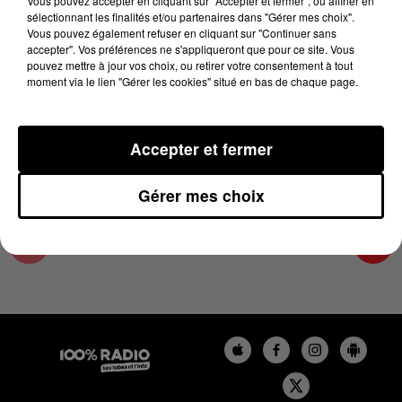
Vous pouvez accepter en cliquant sur "Accepter et fermer", ou affiner en
24 mai 2024 - 4 min 11 sec
sélectionnant les finalités et/ou partenaires dans "Gérer mes choix".
Vous pouvez également refuser en cliquant sur "Continuer sans
LES INFOS DE L'HÉRAULT DU 24/05/2024 À
accepter". Vos préférences ne s'appliqueront que pour ce site. Vous
08H30
pouvez mettre à jour vos choix, ou retirer votre consentement à tout
moment via le lien "Gérer les cookies" situé en bas de chaque page.
Podcasts infos de l'Hérault
Accepter et fermer
Gérer mes choix